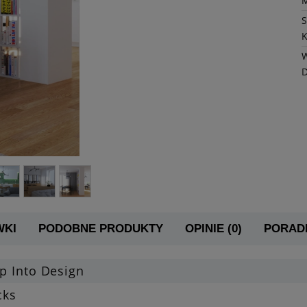
K
W
WKI
PODOBNE PRODUKTY
OPINIE (0)
PORADN
p Into Design
cks