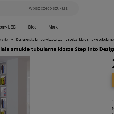
Marki
aśmy LED
Blog
»
rskie
Designerska lampa wisząca czarny stelaż i białe smukłe tubularne klosze Step Into Design ST-1001-10
iałe smukłe tubularne klosze Step Into Design