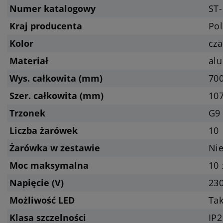
Numer katalogowy
ST-
Kraj producenta
Pol
Kolor
cza
Materiał
al
Wys. całkowita (mm)
700
Szer. całkowita (mm)
10
Trzonek
G9 
Liczba żarówek
10
Żarówka w zestawie
Nie
Moc maksymalna
10 
Napięcie (V)
23
Możliwość LED
Tak
Klasa szczelności
IP2