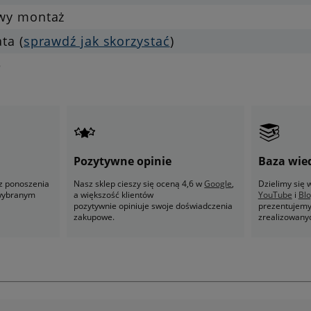
twy montaż
ata (
sprawdź jak skorzystać
)
e
Pozytywne opinie
Baza wie
z ponoszenia
Nasz sklep cieszy się oceną 4,6 w
Google
,
Dzielimy się
 wybranym
a większość klientów
YouTube
i
Bl
pozytywnie opiniuje swoje doświadczenia
prezentujemy 
zakupowe.
zrealizowany