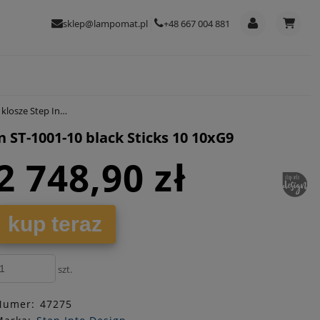
sklep@lampomat.pl
+48 667 004 881
 black Sticks 10 10xG9
 ST-1001-10 black Sticks 10 10xG9
2 748,90 zł
kup teraz
szt.
Numer:
47275