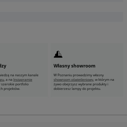
dzy
Własny showroom
 wiedzą na naszym kanale
W Poznaniu prowadzimy własny
ogu
, a na
Instagramie
showroom oświetleniowy
, w którym na
szerokie portfolio
żywo obejrzysz wybrane produkty i
ch projektów.
dobierzesz lampy do projektu.