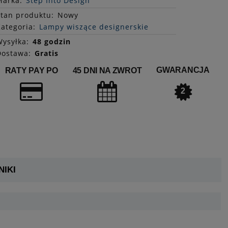
Marka:
Step Into Design
Stan
produktu
:
Nowy
ategoria:
Lampy wiszące designerskie
ysyłka:
48 godzin
Dostawa:
Gratis
GWARANCJA
RATY PAY PO
45 DNI NA ZWROT
2
IKI