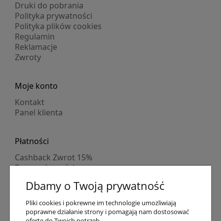
Druki do pobrania
Polityka prywatności
Polityka plików cookies
Regulamin
Reklamacje
Zwroty
Moje konto
Kontakt
Panel klienta
Płatności
Cashback Zwrot 15%
Formy płatności
Indywidualne wyceny
Dbamy o Twoją prywatność
Numer konta
PayPo kupujesz, nie płacisz
Pliki cookies i pokrewne im technologie umożliwiają
Progi rabatowe
poprawne działanie strony i pomagają nam dostosować
Promocje
ofertę do Twoich potrzeb.