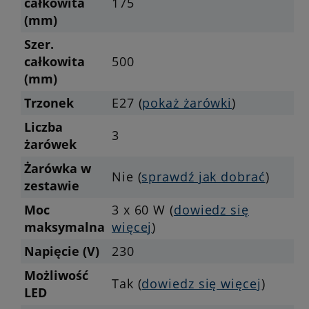
całkowita
175
(mm)
Szer.
całkowita
500
(mm)
Trzonek
E27 (
pokaż żarówki
)
Liczba
3
żarówek
Żarówka w
Nie (
sprawdź jak dobrać
)
zestawie
Moc
3 x 60 W (
dowiedz się
maksymalna
więcej
)
Napięcie (V)
230
Możliwość
Tak (
dowiedz się więcej
)
LED