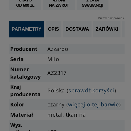
OD 600 ZŁ
NA ZWROT
GWARANCJI
Przewiń w prawo »
PARAMETRY
OPIS
DOSTAWA
ŻARÓWKI
P
Producent
Azzardo
Seria
Milo
Numer
AZ2317
katalogowy
Kraj
Polska (
sprawdź korzyści
)
producenta
Kolor
czarny (
więcej o tej barwie
)
Materiał
metal, tkanina
Wys.