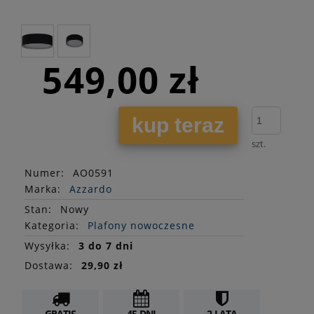
549,00 zł
kup teraz
szt.
Numer:
AO0591
Marka:
Azzardo
Stan
:
Nowy
Kategoria:
Plafony nowoczesne
Wysyłka:
3 do 7 dni
Dostawa:
29,90 zł
GRATIS
45 DNI
2 LATA