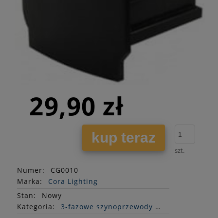
29,90 zł
kup teraz
szt.
Numer:
CG0010
Marka:
Cora Lighting
Stan
:
Nowy
Kategoria:
3-fazowe szynoprzewody do sklepów i salonów