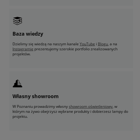
Baza wiedzy
Dzielimy się wiedzą na naszym kanale
YouTube
i
Blogu
, a na
Instagramie
prezentujemy szerokie portfolio zrealizowanych
projektów.
Własny showroom
W Poznaniu prowadzimy własny
showroom oświetleniowy
, w
którym na żywo obejrzysz wybrane produkty i dobierzesz lampy do
projektu.