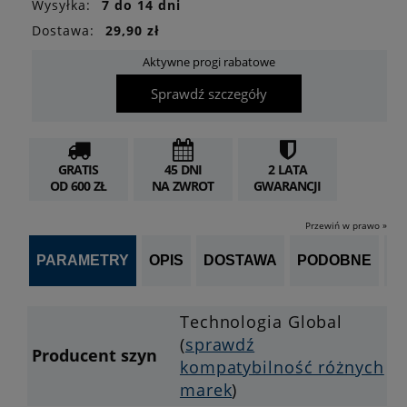
Wysyłka:
7 do 14 dni
Dostawa:
29,90 zł
Aktywne progi rabatowe
Sprawdź szczegóły
GRATIS
45 DNI
2 LATA
OD 600 ZŁ
NA ZWROT
GWARANCJI
Przewiń w prawo »
PARAMETRY
OPIS
DOSTAWA
PODOBNE
OP
Technologia Global
(
sprawdź
Producent szyn
kompatybilność różnych
marek
)