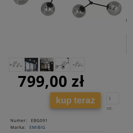
799,00 zł
kup teraz
szt.
Numer:
EBG091
Marka:
EMIBIG