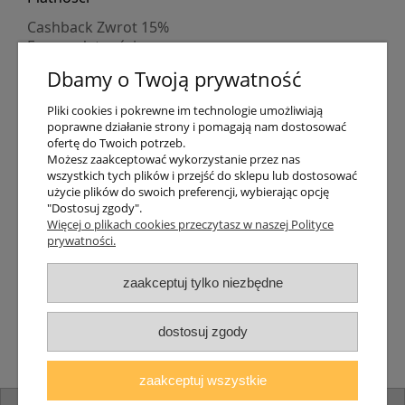
Cashback Zwrot 15%
Formy płatności
Indywidualne wyceny
Dbamy o Twoją prywatność
Numer konta
PayPo kupujesz, nie płacisz
Pliki cookies i pokrewne im technologie umożliwiają
Progi rabatowe
poprawne działanie strony i pomagają nam dostosować
Promocje
ofertę do Twoich potrzeb.
Możesz zaakceptować wykorzystanie przez nas
wszystkich tych plików i przejść do sklepu lub dostosować
Dostawa
użycie plików do swoich preferencji, wybierając opcję
"Dostosuj zgody".
Czas wysyłki
Więcej o plikach cookies przeczytasz w naszej Polityce
Dostawa
prywatności.
Śledzenie przesyłki GLS
Śledzenie przesyłki DPD
zaakceptuj tylko niezbędne
Shipping abroad
Zarejestruj się
/
Zaloguj się
dostosuj zgody
Lampomat 2017 - 2026
zaakceptuj wszystkie
pokaż pełną wersję strony