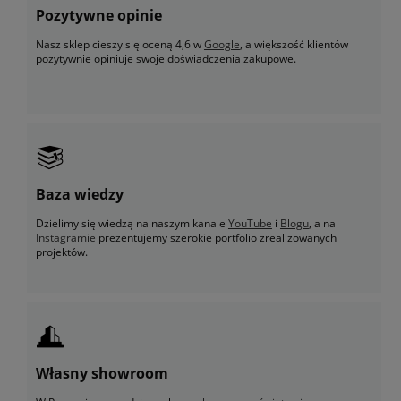
Pozytywne opinie
Nasz sklep cieszy się oceną 4,6 w
Google
, a większość klientów
pozytywnie opiniuje swoje doświadczenia zakupowe.
Baza wiedzy
Dzielimy się wiedzą na naszym kanale
YouTube
i
Blogu
, a na
Instagramie
prezentujemy szerokie portfolio zrealizowanych
projektów.
Własny showroom