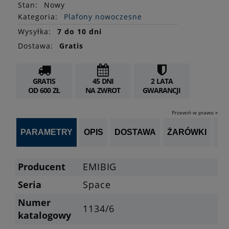
Stan
:
Nowy
Kategoria:
Plafony nowoczesne
Wysyłka:
7 do 10 dni
Dostawa:
Gratis
GRATIS
45 DNI
2 LATA
OD 600 ZŁ
NA ZWROT
GWARANCJI
Przewiń w prawo »
PARAMETRY
OPIS
DOSTAWA
ŻARÓWKI
P
Producent
EMIBIG
Seria
Space
Numer
1134/6
katalogowy