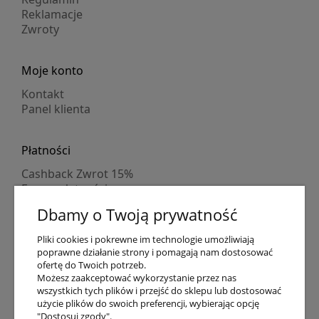
Reklamacje
Zwroty
Moje konto
Kontakt
Panel klienta
Płatności
Cashback Zwrot 15%
Formy płatności
Indywidualne wyceny
Dbamy o Twoją prywatność
Numer konta
PayPo kupujesz, nie płacisz
Pliki cookies i pokrewne im technologie umożliwiają
Progi rabatowe
poprawne działanie strony i pomagają nam dostosować
Promocje
ofertę do Twoich potrzeb.
Możesz zaakceptować wykorzystanie przez nas
wszystkich tych plików i przejść do sklepu lub dostosować
Dostawa
użycie plików do swoich preferencji, wybierając opcję
"Dostosuj zgody".