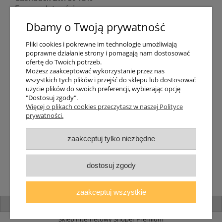
Formy płatności
Indywidualne wyceny
Dbamy o Twoją prywatność
Numer konta
PayPo kupujesz, nie płacisz
Pliki cookies i pokrewne im technologie umożliwiają
Progi rabatowe
poprawne działanie strony i pomagają nam dostosować
Promocje
ofertę do Twoich potrzeb.
Możesz zaakceptować wykorzystanie przez nas
wszystkich tych plików i przejść do sklepu lub dostosować
Dostawa
użycie plików do swoich preferencji, wybierając opcję
"Dostosuj zgody".
Czas wysyłki
Więcej o plikach cookies przeczytasz w naszej Polityce
Dostawa
prywatności.
Śledzenie przesyłki GLS
Śledzenie przesyłki DPD
zaakceptuj tylko niezbędne
Shipping abroad
Zarejestruj się
/
Zaloguj się
dostosuj zgody
Lampomat 2017 - 2026
zaakceptuj wszystkie
pokaż pełną wersję strony
Sklep internetowy Shoper Premium