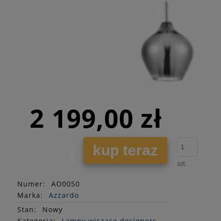
2 199,00 zł
kup teraz
szt.
Numer:
AO0050
Marka:
Azzardo
Stan
:
Nowy
Kategoria:
Lampy wiszące designerskie