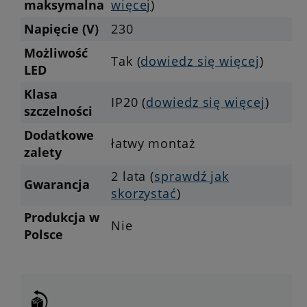
maksymalna
więcej
)
Napięcie (V)
230
Możliwość
Tak (
dowiedz się więcej
)
LED
Klasa
IP20 (
dowiedz się więcej
)
szczelności
Dodatkowe
łatwy montaż
zalety
2 lata (
sprawdź jak
Gwarancja
skorzystać
)
Produkcja w
Nie
Polsce