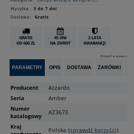
Wysyłka:
3 do 7 dni
Dostawa:
Gratis
GRATIS
45 DNI
2 LATA
OD 600 ZŁ
NA ZWROT
GWARANCJI
Przewiń w prawo »
PARAMETRY
OPIS
DOSTAWA
ŻARÓWKI
P
Producent
Azzardo
Seria
Amber
Numer
AZ3673
katalogowy
Kraj
Polska (
sprawdź korzyści
)
producenta