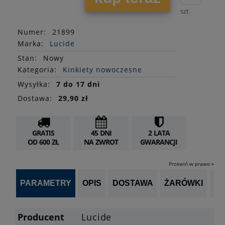
szt.
Numer:
21899
Marka:
Lucide
Stan
:
Nowy
Kategoria:
Kinkiety nowoczesne
Wysyłka:
7 do 17 dni
Dostawa:
29,90 zł
GRATIS
45 DNI
2 LATA
OD 600 ZŁ
NA ZWROT
GWARANCJI
Przewiń w prawo »
PARAMETRY
OPIS
DOSTAWA
ŻARÓWKI
OP
Producent
Lucide