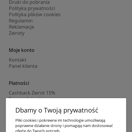
Druki do pobrania
Polityka prywatności
Polityka plików cookies
Regulamin
Reklamacje
Zwroty
Moje konto
Kontakt
Panel klienta
Płatności
Cashback Zwrot 15%
Formy płatności
Indywidualne wyceny
Dbamy o Twoją prywatność
Numer konta
PayPo kupujesz, nie płacisz
Pliki cookies i pokrewne im technologie umożliwiają
Progi rabatowe
poprawne działanie strony i pomagają nam dostosować
Promocje
ofertę do Twoich potrzeb.