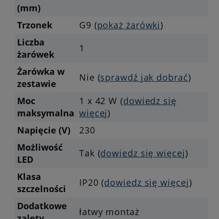
(mm)
Trzonek
G9 (
pokaż żarówki
)
Liczba
1
żarówek
Żarówka w
Nie (
sprawdź jak dobrać
)
zestawie
Moc
1 x 42 W (
dowiedz się
maksymalna
więcej
)
Napięcie (V)
230
Możliwość
Tak (
dowiedz się więcej
)
LED
Klasa
IP20 (
dowiedz się więcej
)
szczelności
Dodatkowe
łatwy montaż
zalety