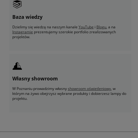
Baza wiedzy
Dzielimy się wiedzą na naszym kanale
YouTube
i
Blogu
, a na
Instagramie
prezentujemy szerokie portfolio zrealizowanych
projektów.
Własny showroom
W Poznaniu prowadzimy własny
showroom oświetleniowy
, w
którym na żywo obejrzysz wybrane produkty i dobierzesz lampy do
projektu.