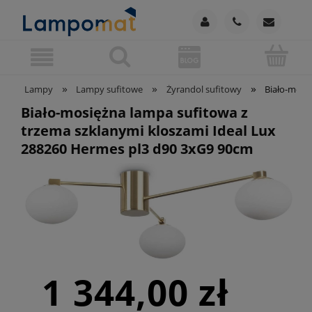
»
»
»
Lampy
Lampy sufitowe
Żyrandol sufitowy
Biało-mosi
Biało-mosiężna lampa sufitowa z
trzema szklanymi kloszami Ideal Lux
288260 Hermes pl3 d90 3xG9 90cm
1 344,00 zł