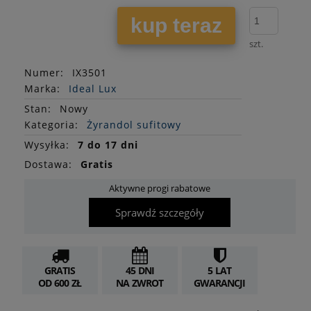
kup teraz
szt.
Numer:
IX3501
Marka:
Ideal Lux
Stan
:
Nowy
Kategoria:
Żyrandol sufitowy
Wysyłka:
7 do 17 dni
Dostawa:
Gratis
Aktywne progi rabatowe
Sprawdź szczegóły
GRATIS
45 DNI
5 LAT
OD 600 ZŁ
NA ZWROT
GWARANCJI