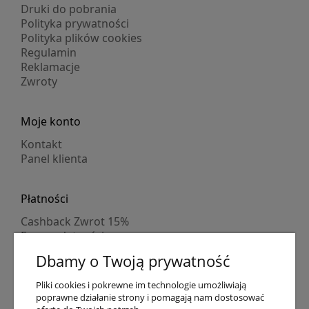
Druki do pobrania
Polityka prywatności
Polityka plików cookies
Regulamin
Reklamacje
Zwroty
Moje konto
Kontakt
Panel klienta
Płatności
Cashback Zwrot 15%
Formy płatności
Indywidualne wyceny
Dbamy o Twoją prywatność
Numer konta
PayPo kupujesz, nie płacisz
Pliki cookies i pokrewne im technologie umożliwiają
Progi rabatowe
poprawne działanie strony i pomagają nam dostosować
Promocje