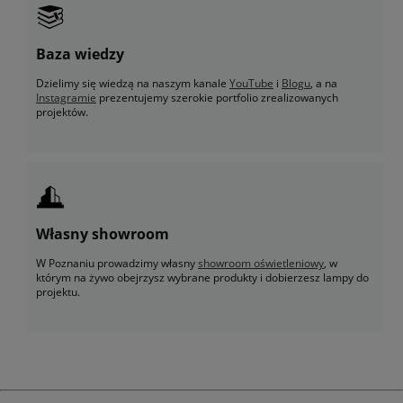
Baza wiedzy
Dzielimy się wiedzą na naszym kanale
YouTube
i
Blogu
, a na
Instagramie
prezentujemy szerokie portfolio zrealizowanych
projektów.
Własny showroom
W Poznaniu prowadzimy własny
showroom oświetleniowy
, w
którym na żywo obejrzysz wybrane produkty i dobierzesz lampy do
projektu.