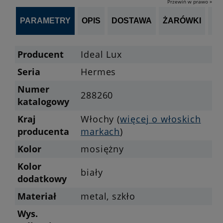
Przewiń w prawo »
PARAMETRY
OPIS
DOSTAWA
ŻARÓWKI
P
Producent
Ideal Lux
Seria
Hermes
Numer
288260
katalogowy
Kraj
Włochy (
więcej o włoskich
producenta
markach
)
Kolor
mosiężny
Kolor
biały
dodatkowy
Materiał
metal, szkło
Wys.