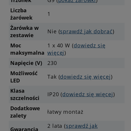
Trzonek
G9 (
pokaż żarówki
)
Liczba
1
żarówek
Żarówka w
Nie (
sprawdź jak dobrać
)
zestawie
Moc
1 x 40 W (
dowiedz się
maksymalna
więcej
)
Napięcie (V)
230
Możliwość
Tak (
dowiedz się więcej
)
LED
Klasa
IP20 (
dowiedz się więcej
)
szczelności
Dodatkowe
łatwy montaż
zalety
2 lata (
sprawdź jak
Gwarancja