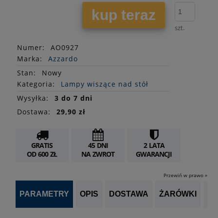
kup teraz
szt.
Numer:
AO0927
Marka:
Azzardo
Stan
:
Nowy
Kategoria:
Lampy wiszące nad stół
Wysyłka:
3 do 7 dni
Dostawa:
29,90 zł
GRATIS
45 DNI
2 LATA
OD 600 ZŁ
NA ZWROT
GWARANCJI
Przewiń w prawo »
PARAMETRY
OPIS
DOSTAWA
ŻARÓWKI
P