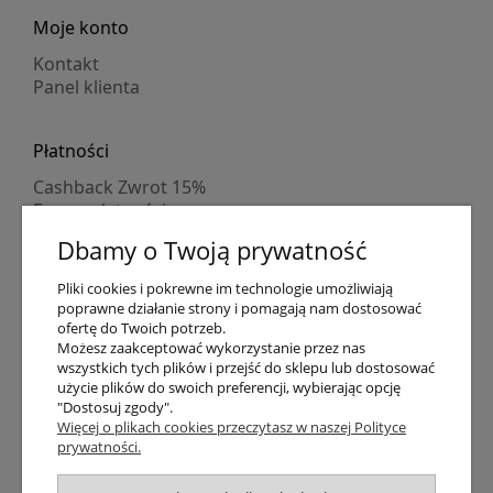
Moje konto
Kontakt
Panel klienta
Płatności
Cashback Zwrot 15%
Formy płatności
Indywidualne wyceny
Dbamy o Twoją prywatność
Numer konta
PayPo kupujesz, nie płacisz
Pliki cookies i pokrewne im technologie umożliwiają
Progi rabatowe
poprawne działanie strony i pomagają nam dostosować
Promocje
ofertę do Twoich potrzeb.
Możesz zaakceptować wykorzystanie przez nas
wszystkich tych plików i przejść do sklepu lub dostosować
użycie plików do swoich preferencji, wybierając opcję
Dostawa
"Dostosuj zgody".
Czas wysyłki
Więcej o plikach cookies przeczytasz w naszej Polityce
prywatności.
Dostawa
Śledzenie przesyłki GLS