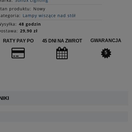
Marka:
Sollux Lighting
Stan
produktu
:
Nowy
ategoria:
Lampy wiszące nad stół
ysyłka:
48 godzin
Dostawa:
29,90 zł
GWARANCJA
RATY PAY PO
45 DNI NA ZWROT
5
IKI