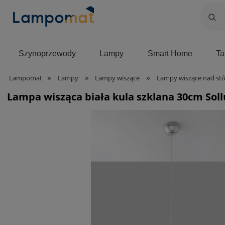
Szynoprzewody
Lampy
Smart Home
T
»
»
»
Lampomat
Lampy
Lampy wiszące
Lampy wiszące nad stó
Lampa wisząca biała kula szklana 30cm Sollu