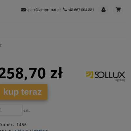
sklep@lampomat.pl
+48 667 004 881
7
258,70 zł
kup teraz
szt.
Numer:
1456