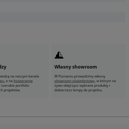
dzy
Własny showroom
 wiedzą na naszym kanale
W Poznaniu prowadzimy własny
ogu
, a na
Instagramie
showroom oświetleniowy
, w którym na
szerokie portfolio
żywo obejrzysz wybrane produkty i
ch projektów.
dobierzesz lampy do projektu.