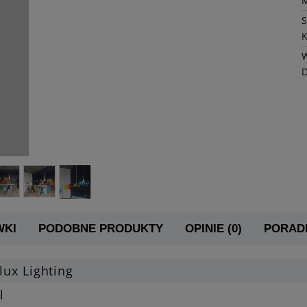
K
W
WKI
PODOBNE PRODUKTY
OPINIE (0)
PORADN
lux Lighting
l