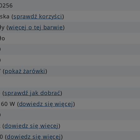
.0256
ska (
sprawdź korzyści
)
ły (
więcej o tej barwie
)
ło
0
0
 (
pokaż żarówki
)
 (
sprawdź jak dobrać
)
 60 W (
dowiedz się więcej
)
0
 (
dowiedz się więcej
)
0 (
dowiedz się więcej
)