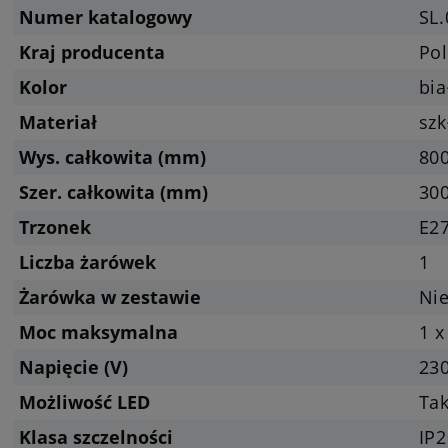
Numer katalogowy
SL
Kraj producenta
Pol
Kolor
bia
Materiał
szk
Wys. całkowita (mm)
80
Szer. całkowita (mm)
30
Trzonek
E27
Liczba żarówek
1
Żarówka w zestawie
Nie
Moc maksymalna
1 x
Napięcie (V)
23
Możliwość LED
Tak
Klasa szczelności
IP2