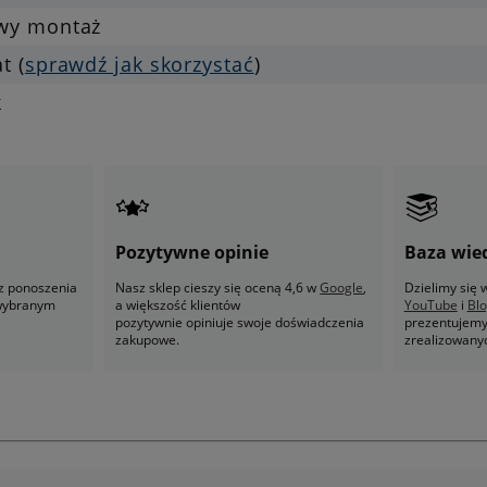
twy montaż
at (
sprawdź jak skorzystać
)
k
Pozytywne opinie
Baza wie
z ponoszenia
Nasz sklep cieszy się oceną 4,6 w
Google
,
Dzielimy się
 wybranym
a większość klientów
YouTube
i
Bl
pozytywnie opiniuje swoje doświadczenia
prezentujemy 
zakupowe.
zrealizowany