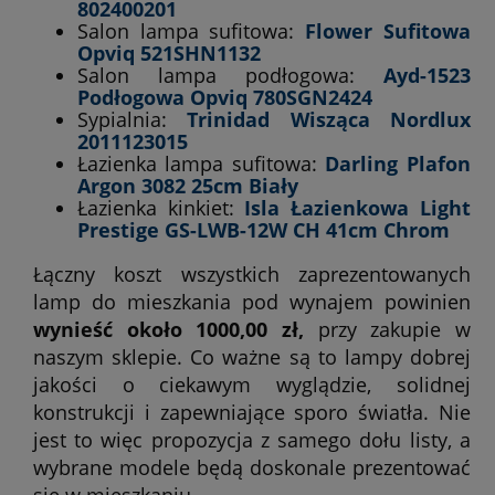
802400201
Salon lampa sufitowa:
Flower Sufitowa
Opviq 521SHN1132
Salon lampa podłogowa:
Ayd-1523
Podłogowa Opviq 780SGN2424
Sypialnia:
Trinidad Wisząca Nordlux
2011123015
Łazienka lampa sufitowa:
Darling Plafon
Argon 3082 25cm Biały
Łazienka kinkiet:
Isla Łazienkowa Light
Prestige GS-LWB-12W CH 41cm Chrom
Łączny koszt wszystkich zaprezentowanych
lamp do mieszkania pod wynajem powinien
wynieść około 1000,00 zł,
przy zakupie w
naszym sklepie. Co ważne są to lampy dobrej
jakości o ciekawym wyglądzie, solidnej
konstrukcji i zapewniające sporo światła. Nie
jest to więc propozycja z samego dołu listy, a
wybrane modele będą doskonale prezentować
się w mieszkaniu.