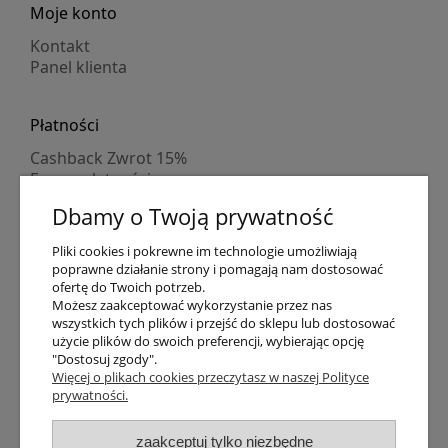
Moje konto
Kontakt
Panel klienta
Płatności
Cashback Zwrot 15%
Formy płatności
Indywidualne wyceny
Dbamy o Twoją prywatność
Numer konta
PayPo kupujesz, nie płacisz
Pliki cookies i pokrewne im technologie umożliwiają
Progi rabatowe
poprawne działanie strony i pomagają nam dostosować
Promocje
ofertę do Twoich potrzeb.
Możesz zaakceptować wykorzystanie przez nas
wszystkich tych plików i przejść do sklepu lub dostosować
Dostawa
użycie plików do swoich preferencji, wybierając opcję
"Dostosuj zgody".
Czas wysyłki
Więcej o plikach cookies przeczytasz w naszej Polityce
Dostawa
prywatności.
Śledzenie przesyłki GLS
Śledzenie przesyłki DPD
zaakceptuj tylko niezbędne