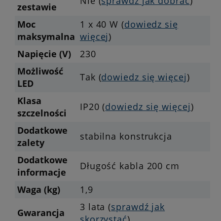
Nie (
sprawdź jak dobrać
)
zestawie
Moc
1 x 40 W (
dowiedz się
maksymalna
więcej
)
Napięcie (V)
230
Możliwość
Tak (
dowiedz się więcej
)
LED
Klasa
IP20 (
dowiedz się więcej
)
szczelności
Dodatkowe
stabilna konstrukcja
zalety
Dodatkowe
Długość kabla 200 cm
informacje
Waga (kg)
1,9
3 lata (
sprawdź jak
Gwarancja
skorzystać
)