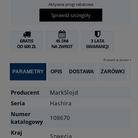
Aktywne progi rabatowe
Sprawdź szczegóły
GRATIS
45 DNI
3 LATA
OD 600 ZŁ
NA ZWROT
GWARANCJI
Przewiń w prawo »
PARAMETRY
OPIS
DOSTAWA
ŻARÓWKI
P
Producent
MarkSlojd
Seria
Hashira
Numer
108670
katalogowy
Kraj
Szwecja