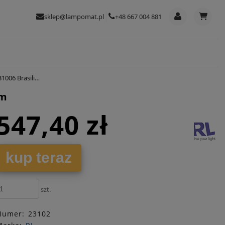
sklep@lampomat.pl
+48 667 004 881
lia E27 180cm
cm
547,40 zł
kup teraz
szt.
Numer:
23102