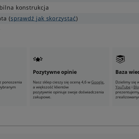
bilna konstrukcja
ata (
sprawdź jak skorzystać
)
e
Pozytywne opinie
Baza wie
z ponoszenia
Nasz sklep cieszy się oceną 4,6 w
Google
,
Dzielimy się
 wybranym
a większość klientów
YouTube
i
Bl
pozytywnie opiniuje swoje doświadczenia
prezentujemy 
zakupowe.
zrealizowany