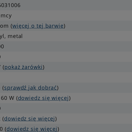
6031006
emcy
rom (
więcej o tej barwie
)
yl, metal
00
0
 (
pokaż żarówki
)
 (
sprawdź jak dobrać
)
 60 W (
dowiedz się więcej
)
0
 (
dowiedz się więcej
)
0 (
dowiedz się więcej
)