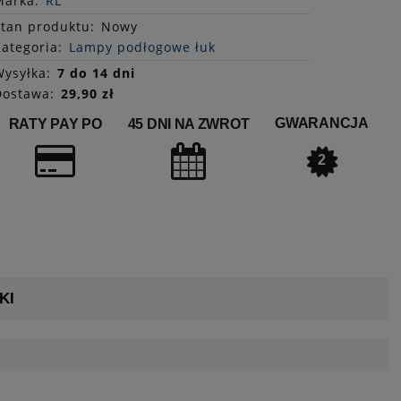
Marka:
RL
Stan
produktu
:
Nowy
ategoria:
Lampy podłogowe łuk
ysyłka:
7 do 14 dni
Dostawa:
29,90 zł
GWARANCJA
RATY PAY PO
45 DNI NA ZWROT
2
KI