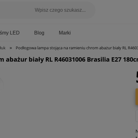
Marki
aśmy LED
Blog
»
łuk
Podłogowa lampa stojąca na ramieniu chrom abażur biały RL R46031006 Brasi
 abażur biały RL R46031006 Brasilia E27 180