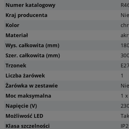
Numer katalogowy
R4
Kraj producenta
Ni
Kolor
ch
Materiał
akr
Wys. całkowita (mm)
18
Szer. całkowita (mm)
30
Trzonek
E27
Liczba żarówek
1
Żarówka w zestawie
Nie
Moc maksymalna
1 x
Napięcie (V)
23
Możliwość LED
Tak
Klasa szczelności
IP2