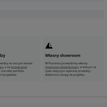
dzy
Własny showroom
 wiedzą na naszym kanale
W Poznaniu prowadzimy własny
ogu
, a na
Instagramie
showroom oświetleniowy
, w którym na
szerokie portfolio
żywo obejrzysz wybrane produkty i
ch projektów.
dobierzesz lampy do projektu.