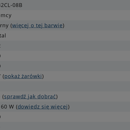
32CL-08B
emcy
rny (
więcej o tej barwie
)
tal
2
0
0
 (
pokaż żarówki
)
 (
sprawdź jak dobrać
)
 60 W (
dowiedz się więcej
)
0
e