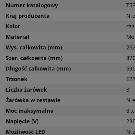
Numer katalogowy
T5
Kraj producenta
Ni
Kolor
cza
Materiał
Me
Wys. całkowita (mm)
25
Szer. całkowita (mm)
87
Długość całkowita (mm)
59
Trzonek
E27
Liczba żarówek
8
Żarówka w zestawie
Nie
Moc maksymalna
8 x
Napięcie (V)
23
Możliwość LED
Ni