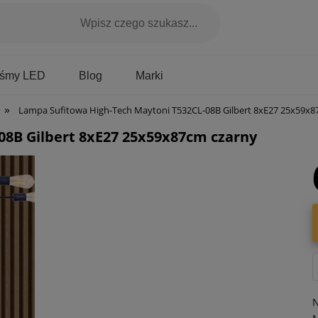
Marki
aśmy LED
Blog
»
Lampa Sufitowa High-Tech Maytoni T532CL-08B Gilbert 8xE27 25x59x87cm
08B Gilbert 8xE27 25x59x87cm czarny