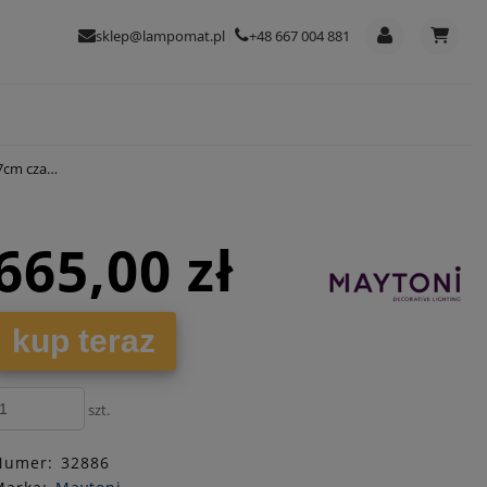
sklep@lampomat.pl
+48 667 004 881
 czarny
665,00 zł
kup teraz
szt.
Numer:
32886