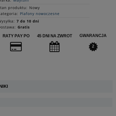
Marka:
Maytoni
Stan
produktu
:
Nowy
ategoria:
Plafony nowoczesne
ysyłka:
7 do 10 dni
Dostawa:
Gratis
GWARANCJA
RATY PAY PO
45 DNI NA ZWROT
2
IKI