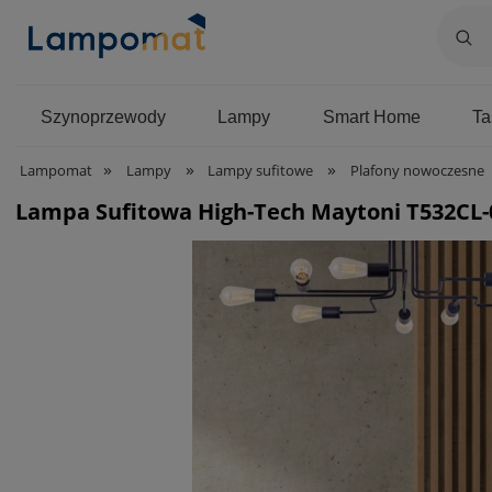
Szynoprzewody
Lampy
Smart Home
T
»
»
»
Lampomat
Lampy
Lampy sufitowe
Plafony nowoczesne
Lampa Sufitowa High-Tech Maytoni T532CL-