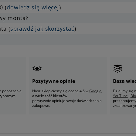
0 (
dowiedz się więcej
)
twy montaż
ata (
sprawdź jak skorzystać
)
e
Pozytywne opinie
Baza wie
z ponoszenia
Nasz sklep cieszy się oceną 4,6 w
Google
,
Dzielimy się
 wybranym
a większość klientów
YouTube
i
Bl
pozytywnie opiniuje swoje doświadczenia
prezentujemy 
zakupowe.
zrealizowany