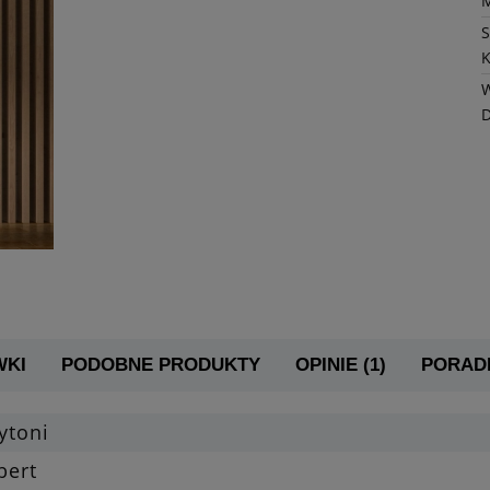
K
W
WKI
PODOBNE PRODUKTY
OPINIE (1)
PORADN
ytoni
bert