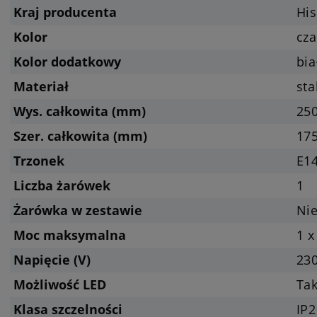
Kraj producenta
Hi
Kolor
cza
Kolor dodatkowy
bia
Materiał
sta
Wys. całkowita (mm)
25
Szer. całkowita (mm)
17
Trzonek
E14
Liczba żarówek
1
Żarówka w zestawie
Nie
Moc maksymalna
1 x
Napięcie (V)
23
Możliwość LED
Tak
Klasa szczelności
IP2