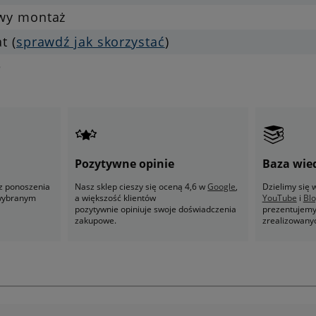
twy montaż
at (
sprawdź jak skorzystać
)
e
Pozytywne opinie
Baza wie
z ponoszenia
Nasz sklep cieszy się oceną 4,6 w
Google
,
Dzielimy się
 wybranym
a większość klientów
YouTube
i
Bl
pozytywnie opiniuje swoje doświadczenia
prezentujemy 
zakupowe.
zrealizowany