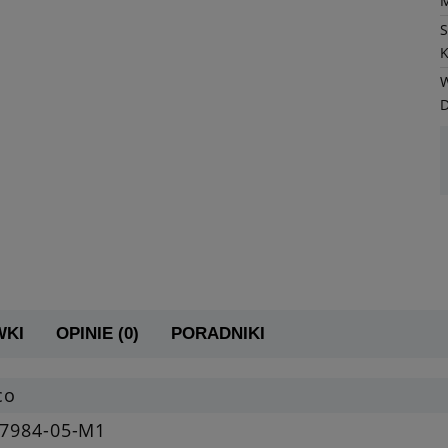
K
W
WKI
OPINIE (0)
PORADNIKI
co
-7984-05-M1