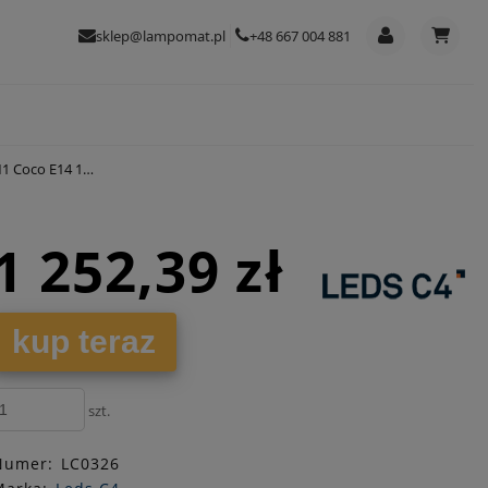
sklep@lampomat.pl
+48 667 004 881
co E14 17,5cm
1 252,39 zł
kup teraz
szt.
Numer:
LC0326