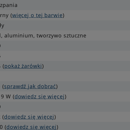
szpania
rny (
więcej o tej barwie
)
ły
l, aluminium, tworzywo sztuczne
0
5
 (
pokaż żarówki
)
 (
sprawdź jak dobrać
)
 9 W (
dowiedz się więcej
)
0
 (
dowiedz się więcej
)
0 (
dowiedz się więcej
)