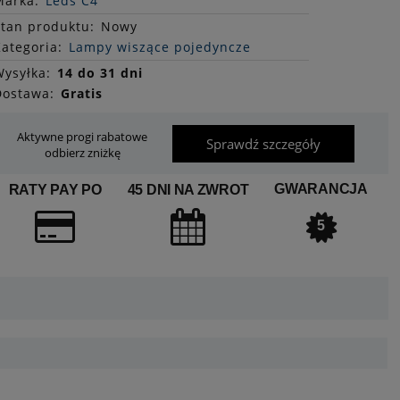
Marka:
Leds C4
Stan
produktu
:
Nowy
ategoria:
Lampy wiszące pojedyncze
ysyłka:
14 do 31 dni
Dostawa:
Gratis
Aktywne progi rabatowe
Sprawdź szczegóły
odbierz zniżkę
GWARANCJA
RATY PAY PO
45 DNI NA ZWROT
5