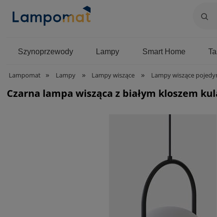
Szynoprzewody
Lampy
Smart Home
T
»
»
»
Lampomat
Lampy
Lampy wiszące
Lampy wiszące pojedy
Czarna lampa wisząca z białym kloszem kul