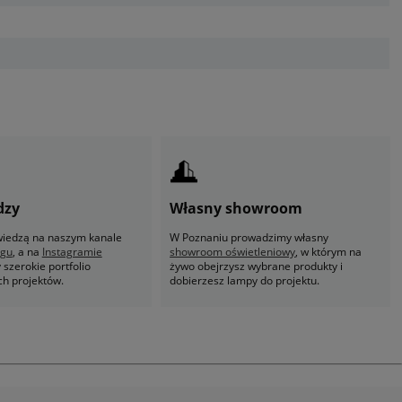
dzy
Własny showroom
 wiedzą na naszym kanale
W Poznaniu prowadzimy własny
ogu
, a na
Instagramie
showroom oświetleniowy
, w którym na
szerokie portfolio
żywo obejrzysz wybrane produkty i
ch projektów.
dobierzesz lampy do projektu.