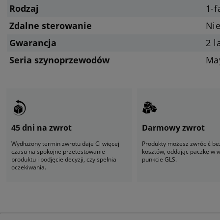
Rodzaj
1-
Zdalne sterowanie
Ni
Gwarancja
2 l
Seria szynoprzewodów
Ma
45 dni na zwrot
Darmowy zwrot
Wydłużony termin zwrotu daje Ci więcej
Produkty możesz zwrócić be
czasu na spokojne przetestowanie
kosztów, oddając paczkę w
produktu i podjęcie decyzji, czy spełnia
punkcie GLS.
oczekiwania.