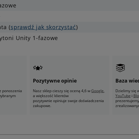
fazowe
e
ata (
sprawdź jak skorzystać
)
ytoni Unity 1-fazowe
Pozytywne opinie
Baza wie
z ponoszenia
Nasz sklep cieszy się oceną 4,6 w
Google
,
Dzielimy się
 wybranym
a większość klientów
YouTube
i
Bl
pozytywnie opiniuje swoje doświadczenia
prezentujemy 
zakupowe.
zrealizowany