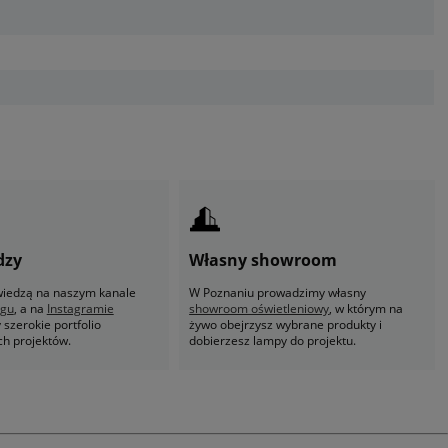
dzy
Własny showroom
 wiedzą na naszym kanale
W Poznaniu prowadzimy własny
ogu
, a na
Instagramie
showroom oświetleniowy
, w którym na
szerokie portfolio
żywo obejrzysz wybrane produkty i
ch projektów.
dobierzesz lampy do projektu.