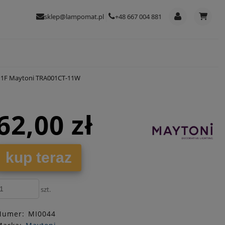
sklep@lampomat.pl
+48 667 004 881
ch 1F Maytoni TRA001CT-11W
62,00 zł
kup teraz
szt.
Numer:
MI0044