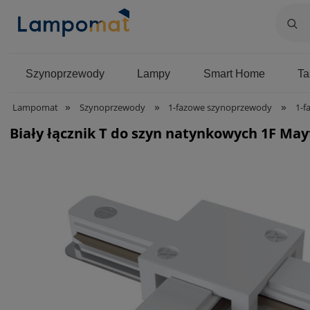
Szynoprzewody
Lampy
Smart Home
T
»
»
»
Lampomat
Szynoprzewody
1-fazowe szynoprzewody
1-f
Biały łącznik T do szyn natynkowych 1F Ma