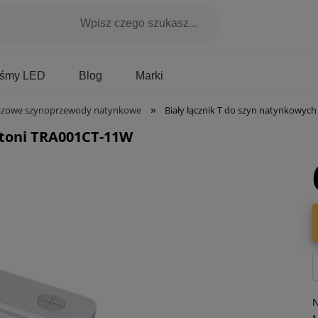
Marki
aśmy LED
Blog
»
azowe szynoprzewody natynkowe
Biały łącznik T do szyn natynkowy
ytoni TRA001CT-11W