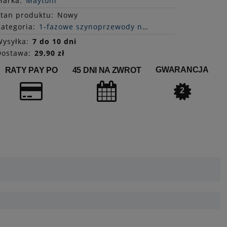
Marka:
Maytoni
Stan
produktu
:
Nowy
ategoria:
1-fazowe szynoprzewody natynkowe
ysyłka:
7 do 10 dni
Dostawa:
29,90 zł
GWARANCJA
RATY PAY PO
45 DNI NA ZWROT
2