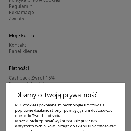
Polityka plików cookies
Regulamin
Reklamacje
Zwroty
Moje konto
Kontakt
Panel klienta
Płatności
Cashback Zwrot 15%
Formy płatności
Indywidualne wyceny
Dbamy o Twoją prywatność
Numer konta
PayPo kupujesz, nie płacisz
Pliki cookies i pokrewne im technologie umożliwiają
Progi rabatowe
poprawne działanie strony i pomagają nam dostosować
Promocje
ofertę do Twoich potrzeb.
Możesz zaakceptować wykorzystanie przez nas
wszystkich tych plików i przejść do sklepu lub dostosować