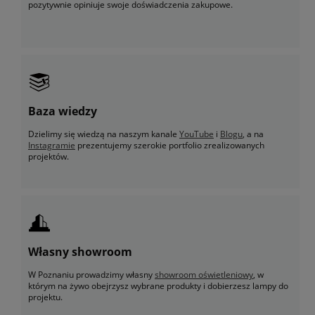
pozytywnie opiniuje swoje doświadczenia zakupowe.
Baza wiedzy
Dzielimy się wiedzą na naszym kanale
YouTube
i
Blogu
, a na
Instagramie
prezentujemy szerokie portfolio zrealizowanych
projektów.
Własny showroom
W Poznaniu prowadzimy własny
showroom oświetleniowy
, w
którym na żywo obejrzysz wybrane produkty i dobierzesz lampy do
projektu.