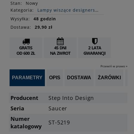
Stan
:
Nowy
Kategoria:
Lampy wiszące designerskie
Wysyłka:
48 godzin
Dostawa:
29,90 zł
GRATIS
45 DNI
2 LATA
OD 600 ZŁ
NA ZWROT
GWARANCJI
Przewiń w prawo »
PARAMETRY
OPIS
DOSTAWA
ŻARÓWKI
P
Producent
Step Into Design
Seria
Saucer
Numer
ST-5219
katalogowy