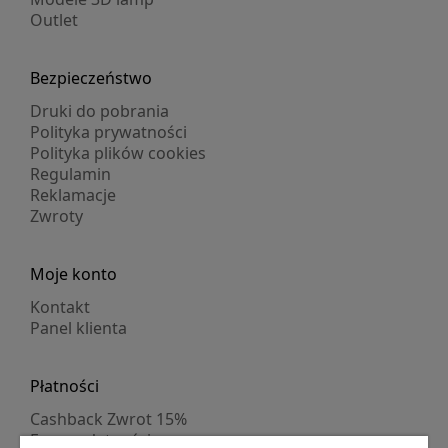
Outlet
Bezpieczeństwo
Druki do pobrania
Polityka prywatności
Polityka plików cookies
Regulamin
Reklamacje
Zwroty
Moje konto
Kontakt
Panel klienta
Płatności
Cashback Zwrot 15%
Formy płatności