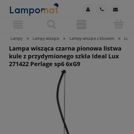
»
»
»
Lampy
Lampy wiszące
Lampy wiszące z kloszem
Lampa
Lampa wisząca czarna pionowa listwa
kule z przydymionego szkła Ideal Lux
271422 Perlage sp6 6xG9