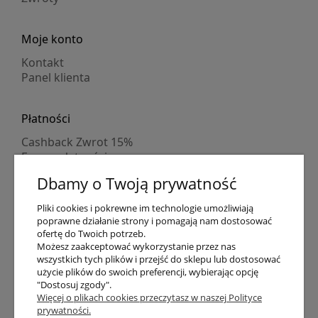
Moje konto
Kontakt
Panel klienta
Płatności
Cashback Zwrot 15%
Formy płatności
Indywidualne wyceny
Dbamy o Twoją prywatność
Numer konta
PayPo kupujesz, nie płacisz
Pliki cookies i pokrewne im technologie umożliwiają
Progi rabatowe
poprawne działanie strony i pomagają nam dostosować
Promocje
ofertę do Twoich potrzeb.
Możesz zaakceptować wykorzystanie przez nas
wszystkich tych plików i przejść do sklepu lub dostosować
Dostawa
użycie plików do swoich preferencji, wybierając opcję
"Dostosuj zgody".
Czas wysyłki
Więcej o plikach cookies przeczytasz w naszej Polityce
Dostawa
prywatności.