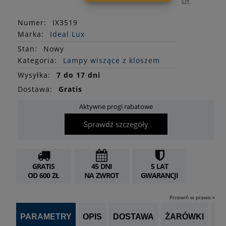
szt.
Numer:
IX3519
Marka:
Ideal Lux
Stan
:
Nowy
Kategoria:
Lampy wiszące z kloszem
Wysyłka:
7 do 17 dni
Dostawa:
Gratis
Aktywne progi rabatowe
Sprawdź szczegóły
GRATIS
45 DNI
5 LAT
OD 600 ZŁ
NA ZWROT
GWARANCJI
Przewiń w prawo »
PARAMETRY
OPIS
DOSTAWA
ŻARÓWKI
P