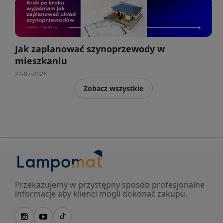
Jak zaplanować szynoprzewody w
mieszkaniu
22-07-2026
Zobacz wszystkie
Przekazujemy w przystępny sposób profesjonalne
informacje aby klienci mogli dokonać zakupu.