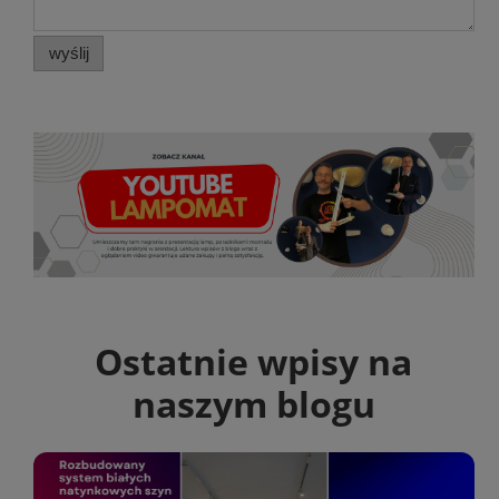
wyślij
Ostatnie wpisy na
naszym blogu