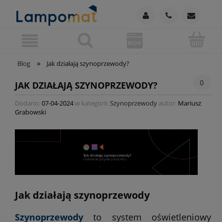
»
Blog
Jak działają szynoprzewody?
0
JAK DZIAŁAJĄ SZYNOPRZEWODY?
Dodano:
07-04-2024
w kategorii:
Szynoprzewody
autor:
Mariusz
Grabowski
Jak działają szynoprzewody
Szynoprzewody
to system oświetleniowy