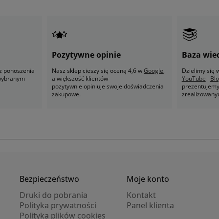
Pozytywne opinie
Baza wie
z ponoszenia
Nasz sklep cieszy się oceną 4,6 w
Google
,
Dzielimy się
 wybranym
a większość klientów
YouTube
i
Bl
pozytywnie opiniuje swoje doświadczenia
prezentujemy 
zakupowe.
zrealizowany
Bezpieczeństwo
Moje konto
Druki do pobrania
Kontakt
Polityka prywatności
Panel klienta
Polityka plików cookies