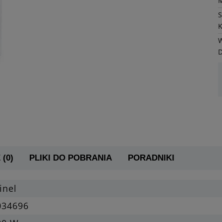
K
W
 (0)
PLIKI DO POBRANIA
PORADNIKI
inel
034696