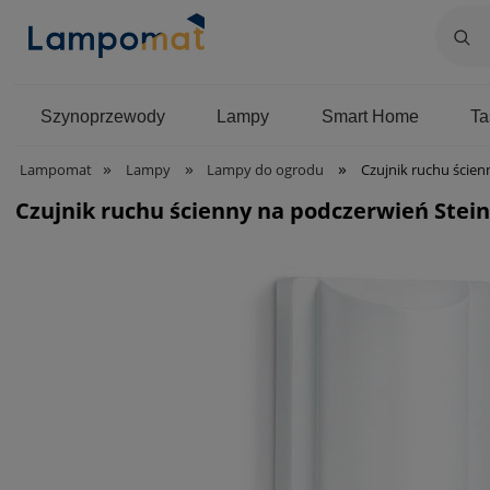
Szynoprzewody
Lampy
Smart Home
T
»
»
»
Lampomat
Lampy
Lampy do ogrodu
Czujnik ruchu ścienny n
Czujnik ruchu ścienny na podczerwień Steine