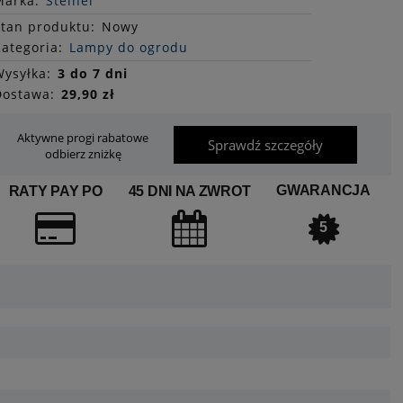
Marka:
Steinel
Stan
produktu
:
Nowy
ategoria:
Lampy do ogrodu
ysyłka:
3 do 7 dni
Dostawa:
29,90 zł
Aktywne progi rabatowe
Sprawdź szczegóły
odbierz zniżkę
GWARANCJA
RATY PAY PO
45 DNI NA ZWROT
5