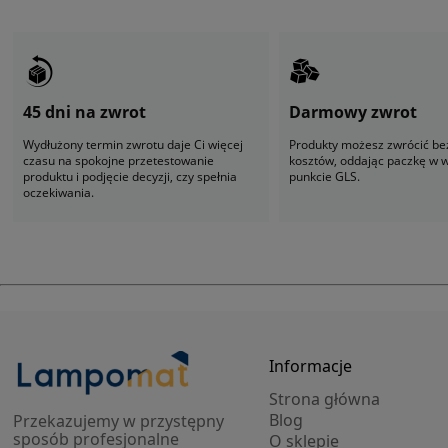
45 dni na zwrot
Darmowy zwrot
Wydłużony termin zwrotu daje Ci więcej
Produkty możesz zwrócić be
czasu na spokojne przetestowanie
kosztów, oddając paczkę w
produktu i podjęcie decyzji, czy spełnia
punkcie GLS.
oczekiwania.
Informacje
Strona główna
Blog
Przekazujemy w przystępny
sposób profesjonalne
O sklepie