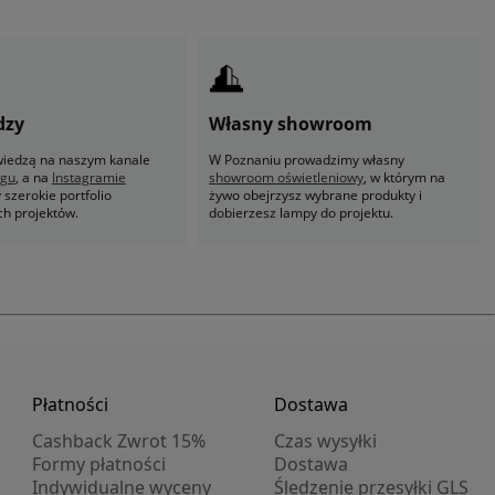
dzy
Własny showroom
 wiedzą na naszym kanale
W Poznaniu prowadzimy własny
ogu
, a na
Instagramie
showroom oświetleniowy
, w którym na
szerokie portfolio
żywo obejrzysz wybrane produkty i
ch projektów.
dobierzesz lampy do projektu.
Płatności
Dostawa
Cashback Zwrot 15%
Czas wysyłki
Formy płatności
Dostawa
Indywidualne wyceny
Śledzenie przesyłki GLS