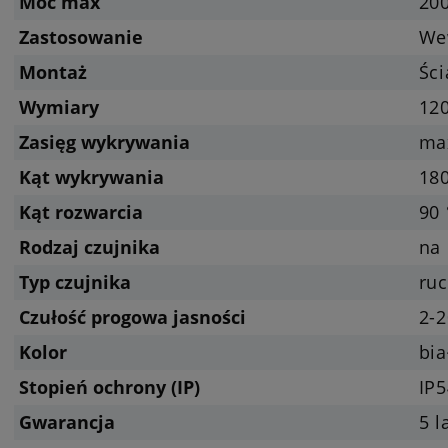
Moc max
20
Zastosowanie
We
Montaż
Śc
Wymiary
12
Zasięg wykrywania
ma
Kąt wykrywania
180
Kąt rozwarcia
90 
Rodzaj czujnika
na
Typ czujnika
ruc
Czułość progowa jasności
2-2
Kolor
bia
Stopień ochrony (IP)
IP
Gwarancja
5 l