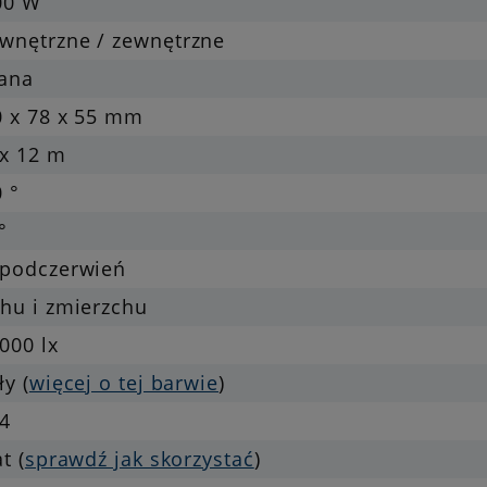
00 W
wnętrzne / zewnętrzne
iana
0 x 78 x 55 mm
x 12 m
 °
°
 podczerwień
hu i zmierzchu
000 lx
ły (
więcej o tej barwie
)
54
at (
sprawdź jak skorzystać
)