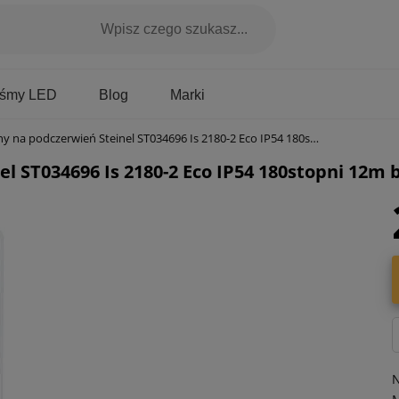
Marki
aśmy LED
Blog
a podczerwień Steinel ST034696 Is 2180-2 Eco IP54 180stopni 12m biały
l ST034696 Is 2180-2 Eco IP54 180stopni 12m b