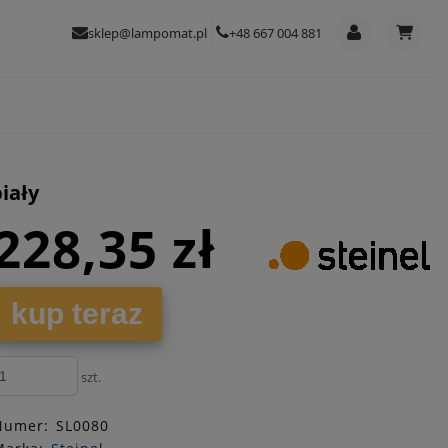
sklep@lampomat.pl
+48 667 004 881
iały
228,35 zł
kup teraz
szt.
Numer:
SL0080