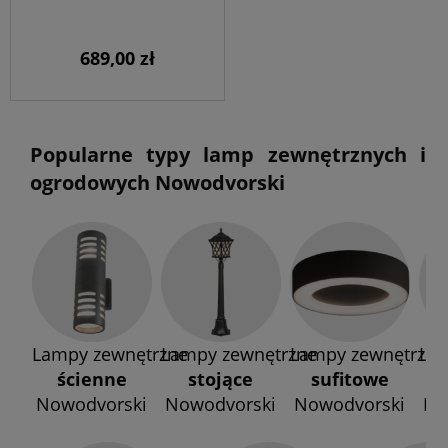
689,00 zł
Popularne typy lamp zewnętrznych i
ogrodowych Nowodvorski
Lampy zewnętrzne
Lampy zewnętrzne
Lampy zewnętrzne
La
ścienne
stojące
sufitowe
g
Nowodvorski
Nowodvorski
Nowodvorski
No