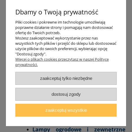
Lampy ścienne kinkiety LED
Nowodvorski
Dbamy o Twoją prywatność
Lampy ścienne kinkiety
prostokątne Nowodvorski
Pliki cookies i pokrewne im technologie umożliwiają
Lampy ścienne kinkiety
poprawne działanie strony i pomagają nam dostosować
okrągłe Nowodvorski
ofertę do Twoich potrzeb.
Możesz zaakceptować wykorzystanie przez nas
Lampy łazienkowe Nowodvorski
wszystkich tych plików i przejść do sklepu lub dostosować
użycie plików do swoich preferencji, wybierając opcję
Lampy łazienkowe nad lustro
"Dostosuj zgody".
Nowodvorski
Więcej o plikach cookies przeczytasz w naszej Polityce
Lampy łazienkowe do
prywatności.
okrągłego lustra Nowodvorski
Lampy łazienkowe sufitowe
zaakceptuj tylko niezbędne
okrągłe Nowodvorski
Lampy łazienkowe sufitowe
kwadratowe Nowodvorski
dostosuj zgody
Lampy łazienkowe
podtynkowe Nowodvorski
zaakceptuj wszystkie
Lampy łazienkowe tuby
Nowodvorski
Lampy ogrodowe i zewnętrzne