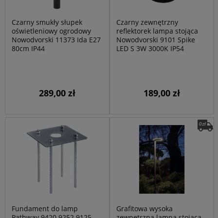
Czarny smukły słupek
Czarny zewnętrzny
oświetleniowy ogrodowy
reflektorek lampa stojąca
Nowodvorski 11373 Ida E27
Nowodvorski 9101 Spike
80cm IP44
LED S 3W 3000K IP54
289,00 zł
189,00 zł
Fundament do lamp
Grafitowa wysoka
Pathway 9420 9252 9125
zewnętrzna lampa stojąca