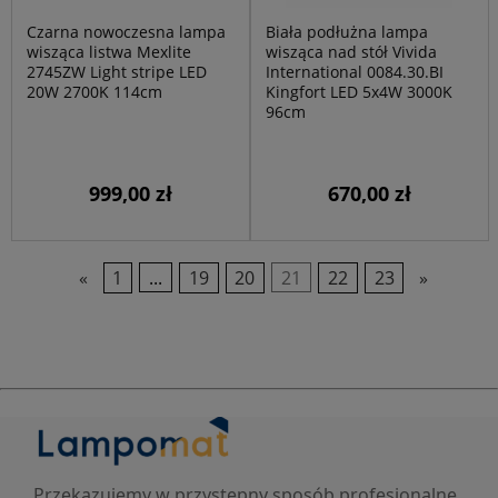
Czarna nowoczesna lampa
Biała podłużna lampa
wisząca listwa Mexlite
wisząca nad stół Vivida
2745ZW Light stripe LED
International 0084.30.BI
20W 2700K 114cm
Kingfort LED 5x4W 3000K
96cm
999,00 zł
670,00 zł
«
1
...
19
20
21
22
23
»
Przekazujemy w przystępny sposób profesjonalne