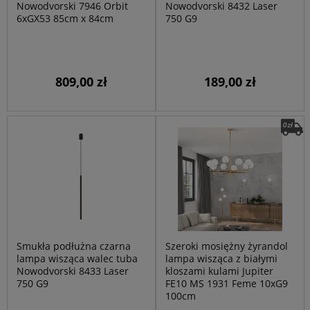
Nowodvorski 7946 Orbit
Nowodvorski 8432 Laser
6xGX53 85cm x 84cm
750 G9
809,00 zł
189,00 zł
Smukła podłużna czarna
Szeroki mosiężny żyrandol
lampa wisząca walec tuba
lampa wisząca z białymi
Nowodvorski 8433 Laser
kloszami kulami Jupiter
750 G9
FE10 MS 1931 Feme 10xG9
100cm