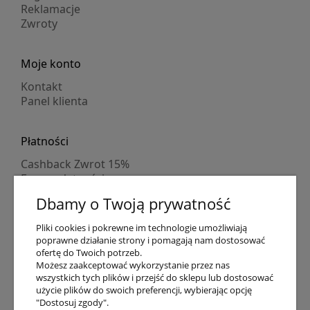
Reklamacje
Zwroty
Moje konto
Kontakt
Panel klienta
Płatności
Cashback Zwrot 15%
Formy płatności
Indywidualne wyceny
Dbamy o Twoją prywatność
Numer konta
PayPo kupujesz, nie płacisz
Pliki cookies i pokrewne im technologie umożliwiają
Progi rabatowe
poprawne działanie strony i pomagają nam dostosować
Promocje
ofertę do Twoich potrzeb.
Możesz zaakceptować wykorzystanie przez nas
wszystkich tych plików i przejść do sklepu lub dostosować
użycie plików do swoich preferencji, wybierając opcję
Dostawa
"Dostosuj zgody".