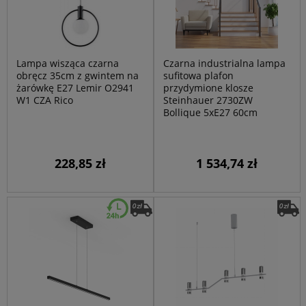
Lampa wisząca czarna
Czarna industrialna lampa
obręcz 35cm z gwintem na
sufitowa plafon
żarówkę E27 Lemir O2941
przydymione klosze
W1 CZA Rico
Steinhauer 2730ZW
Bollique 5xE27 60cm
228,85 zł
1 534,74 zł