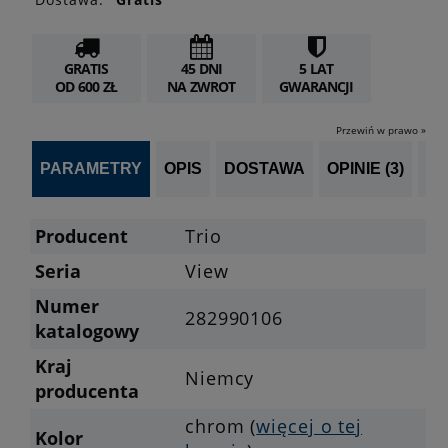
GRATIS
45 DNI
5 LAT
OD 600 ZŁ
NA ZWROT
GWARANCJI
Przewiń w prawo »
PARAMETRY
OPIS
DOSTAWA
OPINIE (3)
PL
Producent
Trio
Seria
View
Numer
282990106
katalogowy
Kraj
Niemcy
producenta
chrom (
więcej o tej
Kolor