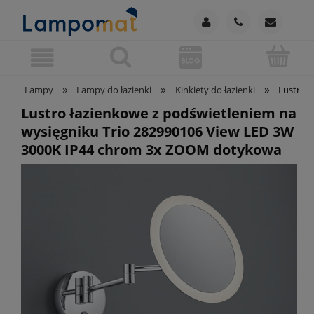
»
»
»
Lampy
Lampy do łazienki
Kinkiety do łazienki
Lustro 
Lustro łazienkowe z podświetleniem na
wysięgniku Trio 282990106 View LED 3W
3000K IP44 chrom 3x ZOOM dotykowa