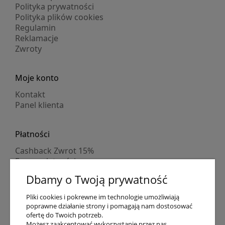
Polityka prywatności
Polityka plików cookies
Regulamin
Reklamacje
Zwroty
Moje konto
Kontakt
Panel klienta
Płatności
Cashback Zwrot 15%
Formy płatności
Indywidualne wyceny
Dbamy o Twoją prywatność
Numer konta
PayPo kupujesz, nie płacisz
Pliki cookies i pokrewne im technologie umożliwiają
Progi rabatowe
poprawne działanie strony i pomagają nam dostosować
Promocje
ofertę do Twoich potrzeb.
Możesz zaakceptować wykorzystanie przez nas