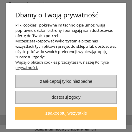
Formy płatności
Indywidualne wyceny
Dbamy o Twoją prywatność
Numer konta
PayPo kupujesz, nie płacisz
Pliki cookies i pokrewne im technologie umożliwiają
Progi rabatowe
poprawne działanie strony i pomagają nam dostosować
Promocje
ofertę do Twoich potrzeb.
Możesz zaakceptować wykorzystanie przez nas
wszystkich tych plików i przejść do sklepu lub dostosować
Dostawa
użycie plików do swoich preferencji, wybierając opcję
"Dostosuj zgody".
Czas wysyłki
Więcej o plikach cookies przeczytasz w naszej Polityce
Dostawa
prywatności.
Śledzenie przesyłki GLS
Śledzenie przesyłki DPD
zaakceptuj tylko niezbędne
Shipping abroad
Zarejestruj się
/
Zaloguj się
dostosuj zgody
Lampomat 2017 - 2026
zaakceptuj wszystkie
pokaż pełną wersję strony
Sklep internetowy Shoper Premium