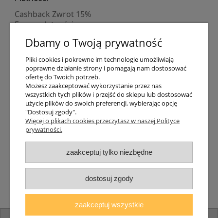
Cashback Zwrot 15%
Formy płatności
Indywidualne wyceny
Dbamy o Twoją prywatność
Numer konta
PayPo kupujesz, nie płacisz
Pliki cookies i pokrewne im technologie umożliwiają
Progi rabatowe
poprawne działanie strony i pomagają nam dostosować
Promocje
ofertę do Twoich potrzeb.
Możesz zaakceptować wykorzystanie przez nas
wszystkich tych plików i przejść do sklepu lub dostosować
Dostawa
użycie plików do swoich preferencji, wybierając opcję
"Dostosuj zgody".
Czas wysyłki
Więcej o plikach cookies przeczytasz w naszej Polityce
Dostawa
prywatności.
Śledzenie przesyłki GLS
Śledzenie przesyłki DPD
zaakceptuj tylko niezbędne
Shipping abroad
Zarejestruj się
/
Zaloguj się
dostosuj zgody
Lampomat 2017 - 2026
zaakceptuj wszystkie
pokaż pełną wersję strony