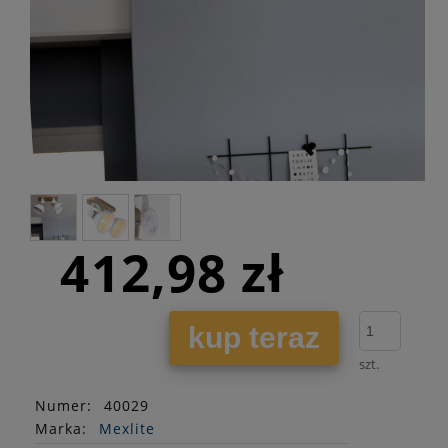
412,98 zł
kup teraz
szt.
Numer:
40029
Marka:
Mexlite