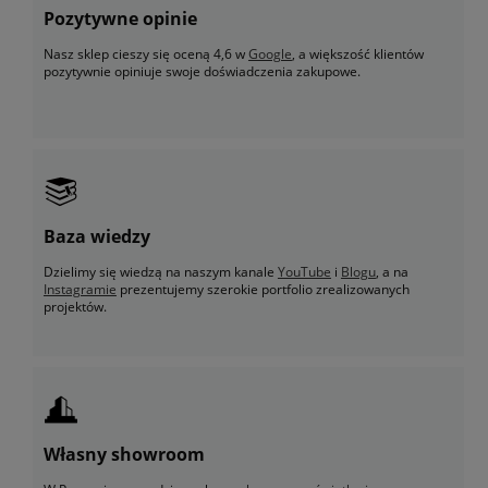
Pozytywne opinie
Nasz sklep cieszy się oceną 4,6 w
Google
, a większość klientów
pozytywnie opiniuje swoje doświadczenia zakupowe.
Baza wiedzy
Dzielimy się wiedzą na naszym kanale
YouTube
i
Blogu
, a na
Instagramie
prezentujemy szerokie portfolio zrealizowanych
projektów.
Własny showroom