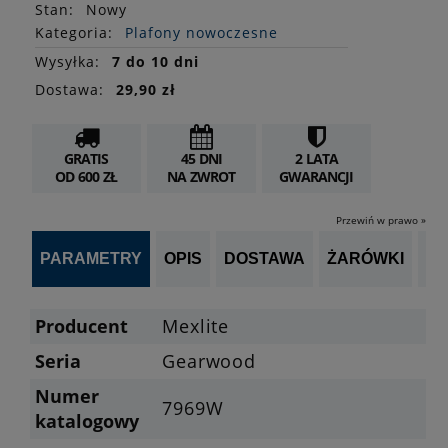
Stan
:
Nowy
Kategoria:
Plafony nowoczesne
Wysyłka:
7 do 10 dni
Dostawa:
29,90 zł
GRATIS
45 DNI
2 LATA
OD 600 ZŁ
NA ZWROT
GWARANCJI
Przewiń w prawo »
PARAMETRY
OPIS
DOSTAWA
ŻARÓWKI
P
Producent
Mexlite
Seria
Gearwood
Numer
7969W
katalogowy