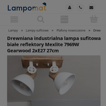
»
»
»
Lampy
Lampy sufitowe
Plafony nowoczesne
Drewnian
Drewniana industrialna lampa sufitowa
białe reflektory Mexlite 7969W
Gearwood 2xE27 27cm