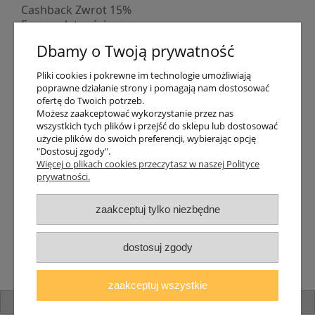
Cashback Zwrot 15%
Formy płatności
Indywidualne wyceny
Dbamy o Twoją prywatność
Numer konta
PayPo kupujesz, nie płacisz
Pliki cookies i pokrewne im technologie umożliwiają
Progi rabatowe
poprawne działanie strony i pomagają nam dostosować
Promocje
ofertę do Twoich potrzeb.
Możesz zaakceptować wykorzystanie przez nas
wszystkich tych plików i przejść do sklepu lub dostosować
Dostawa
użycie plików do swoich preferencji, wybierając opcję
"Dostosuj zgody".
Czas wysyłki
Więcej o plikach cookies przeczytasz w naszej Polityce
Dostawa
prywatności.
Śledzenie przesyłki GLS
Śledzenie przesyłki DPD
zaakceptuj tylko niezbędne
Shipping abroad
Zarejestruj się
/
Zaloguj się
dostosuj zgody
Lampomat 2017 - 2026
zaakceptuj wszystkie
pokaż pełną wersję strony