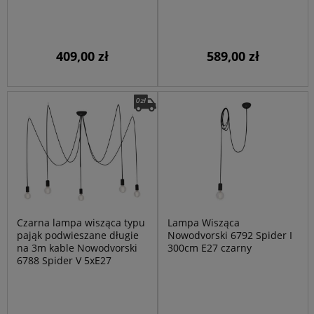
409,00 zł
589,00 zł
Czarna lampa wisząca typu
Lampa Wisząca
pająk podwieszane długie
Nowodvorski 6792 Spider I
na 3m kable Nowodvorski
300cm E27 czarny
6788 Spider V 5xE27