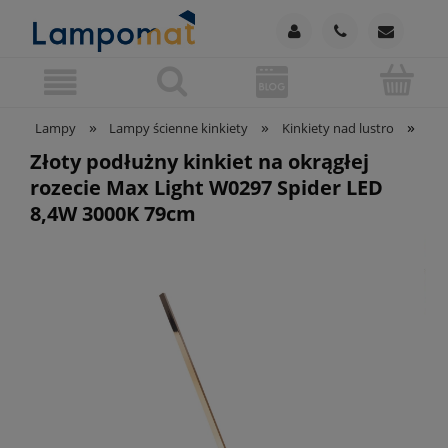
»
»
»
Lampy
Lampy ścienne kinkiety
Kinkiety nad lustro
Zło
Złoty podłużny kinkiet na okrągłej
rozecie Max Light W0297 Spider LED
8,4W 3000K 79cm