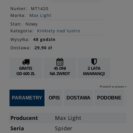
Numer:
MT1420
Marka:
Max Light
Stan
:
Nowy
Kategoria:
Kinkiety nad lustro
Wysyłka:
48 godzin
Dostawa:
29,90 zł
GRATIS
45 DNI
2 LATA
OD 600 ZŁ
NA ZWROT
GWARANCJI
Przewiń w prawo »
PARAMETRY
OPIS
DOSTAWA
PODOBNE
OP
Producent
Max Light
Seria
Spider