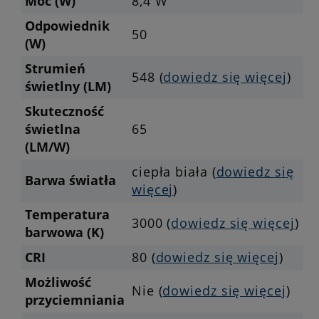
Moc (W)
8,4 W
Odpowiednik
50
(W)
Strumień
548 (
dowiedz się więcej
)
świetlny (LM)
Skuteczność
świetlna
65
(LM/W)
ciepła biała (
dowiedz się
Barwa światła
więcej
)
Temperatura
3000 (
dowiedz się więcej
)
barwowa (K)
CRI
80 (
dowiedz się więcej
)
Możliwość
Nie (
dowiedz się więcej
)
przyciemniania