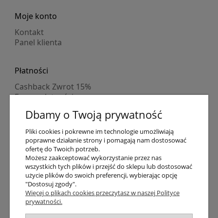
Moje konto
Kontakt
Panel klienta
Płatności
Cashback Zwrot 15%
Formy płatności
Indywidualne wyceny
Dbamy o Twoją prywatność
Numer konta
PayPo kupujesz, nie płacisz
Pliki cookies i pokrewne im technologie umożliwiają
Progi rabatowe
poprawne działanie strony i pomagają nam dostosować
Promocje
ofertę do Twoich potrzeb.
Możesz zaakceptować wykorzystanie przez nas
wszystkich tych plików i przejść do sklepu lub dostosować
Dostawa
użycie plików do swoich preferencji, wybierając opcję
"Dostosuj zgody".
Czas wysyłki
Więcej o plikach cookies przeczytasz w naszej Polityce
Dostawa
prywatności.
Śledzenie przesyłki GLS