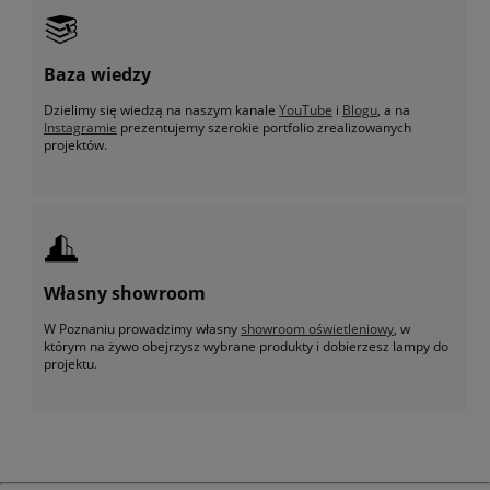
Baza wiedzy
Dzielimy się wiedzą na naszym kanale
YouTube
i
Blogu
, a na
Instagramie
prezentujemy szerokie portfolio zrealizowanych
projektów.
Własny showroom
W Poznaniu prowadzimy własny
showroom oświetleniowy
, w
którym na żywo obejrzysz wybrane produkty i dobierzesz lampy do
projektu.