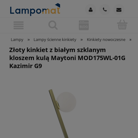
»
»
»
Lampy
Lampy ścienne kinkiety
Kinkiety nowoczesne
Z
Złoty kinkiet z białym szklanym
kloszem kulą Maytoni MOD175WL-01G
Kazimir G9