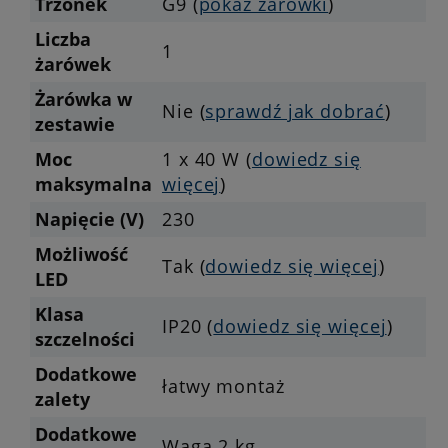
Trzonek
G9 (
pokaż żarówki
)
Liczba
1
żarówek
Żarówka w
Nie (
sprawdź jak dobrać
)
zestawie
Moc
1 x 40 W (
dowiedz się
maksymalna
więcej
)
Napięcie (V)
230
Możliwość
Tak (
dowiedz się więcej
)
LED
Klasa
IP20 (
dowiedz się więcej
)
szczelności
Dodatkowe
łatwy montaż
zalety
Dodatkowe
Waga 2 kg