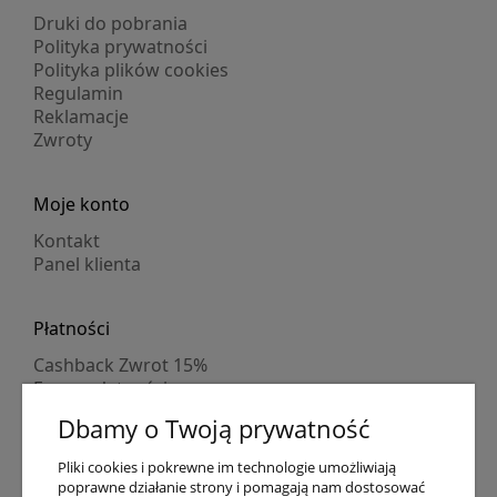
Druki do pobrania
Polityka prywatności
Polityka plików cookies
Regulamin
Reklamacje
Zwroty
Moje konto
Kontakt
Panel klienta
Płatności
Cashback Zwrot 15%
Formy płatności
Indywidualne wyceny
Dbamy o Twoją prywatność
Numer konta
PayPo kupujesz, nie płacisz
Pliki cookies i pokrewne im technologie umożliwiają
Progi rabatowe
poprawne działanie strony i pomagają nam dostosować