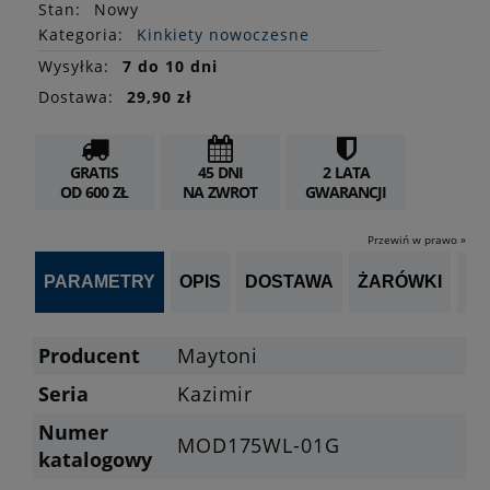
Stan
:
Nowy
Kategoria:
Kinkiety nowoczesne
Wysyłka:
7 do 10 dni
Dostawa:
29,90 zł
GRATIS
45 DNI
2 LATA
OD 600 ZŁ
NA ZWROT
GWARANCJI
Przewiń w prawo »
PARAMETRY
OPIS
DOSTAWA
ŻARÓWKI
P
Producent
Maytoni
Seria
Kazimir
Numer
MOD175WL-01G
katalogowy