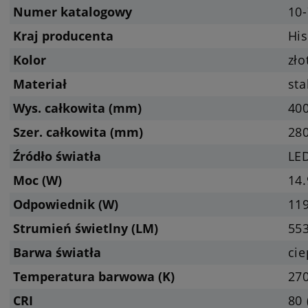
Numer katalogowy
10
Kraj producenta
Hi
Kolor
zło
Materiał
sta
Wys. całkowita (mm)
40
Szer. całkowita (mm)
28
Źródło światła
LED
Moc (W)
14
Odpowiednik (W)
11
Strumień świetlny (LM)
553
Barwa światła
cie
Temperatura barwowa (K)
270
CRI
80 