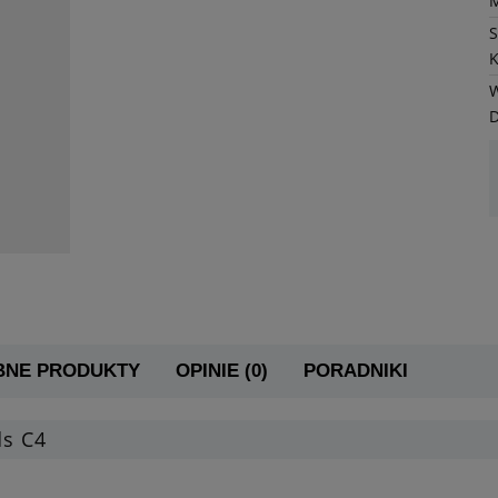
K
W
BNE PRODUKTY
OPINIE (0)
PORADNIKI
ds C4