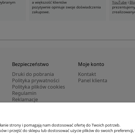
 wybranym
a większość klientów
YouTube
i
Bl
pozytywnie opiniuje swoje doświadczenia
prezentujemy 
zakupowe.
zrealizowany
Bezpieczeństwo
Moje konto
Druki do pobrania
Kontakt
Polityka prywatności
Panel klienta
Polityka plików cookies
Regulamin
Reklamacje
Zwroty
ałanie strony i pomagają nam dostosować ofertę do Twoich potrzeb.
Zarejestruj się
/
Zaloguj się
w i przejść do sklepu lub dostosować użycie plików do swoich preferencji, 