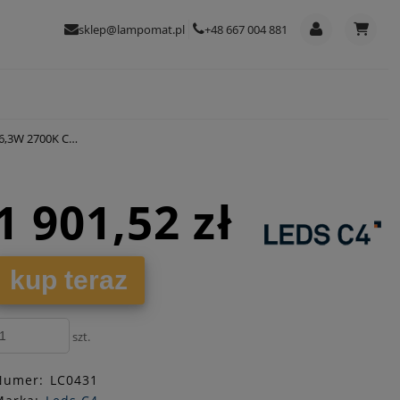
sklep@lampomat.pl
+48 667 004 881
00K CRI90 40cm
1 901,52 zł
kup teraz
szt.
Numer:
LC0431