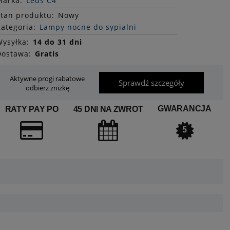
Marka:
Leds C4
Stan
produktu
:
Nowy
ategoria:
Lampy nocne do sypialni
ysyłka:
14 do 31 dni
Dostawa:
Gratis
Aktywne progi rabatowe
Sprawdź szczegóły
odbierz zniżkę
GWARANCJA
RATY PAY PO
45 DNI NA ZWROT
5