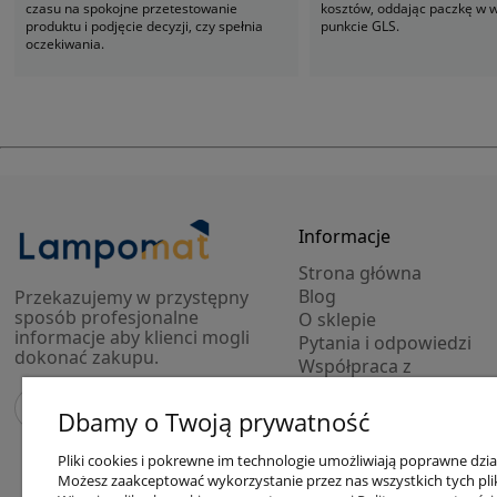
czasu na spokojne przetestowanie
kosztów, oddając paczkę w
produktu i podjęcie decyzji, czy spełnia
punkcie GLS.
oczekiwania.
Informacje
Strona główna
Blog
Przekazujemy w przystępny
sposób profesjonalne
O sklepie
informacje aby klienci mogli
Pytania i odpowiedzi
dokonać zakupu.
Współpraca z
projektantami
Modele 3D lamp
Dbamy o Twoją prywatność
Outlet
Pliki cookies i pokrewne im technologie umożliwiają poprawne dzi
Możesz zaakceptować wykorzystanie przez nas wszystkich tych plikó