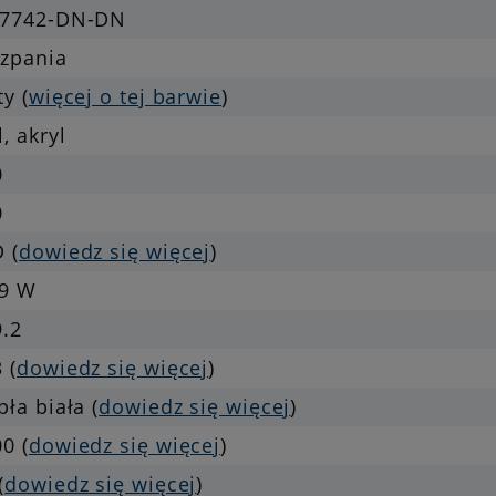
-7742-DN-DN
szpania
ty (
więcej o tej barwie
)
l, akryl
0
0
 (
dowiedz się więcej
)
.9 W
9.2
 (
dowiedz się więcej
)
pła biała (
dowiedz się więcej
)
0 (
dowiedz się więcej
)
(
dowiedz się więcej
)