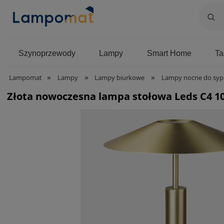
Szynoprzewody
Lampy
Smart Home
T
»
»
»
Lampomat
Lampy
Lampy biurkowe
Lampy nocne do sypi
Złota nowoczesna lampa stołowa Leds C4 1