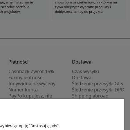
ogu
, a na
Instagramie
showroom oświetleniowy
, w którym na
szerokie portfolio
żywo obejrzysz wybrane produkty i
ch projektów.
dobierzesz lampy do projektu.
Płatności
Dostawa
Cashback Zwrot 15%
Czas wysyłki
Formy płatności
Dostawa
Indywidualne wyceny
Śledzenie przesyłki GLS
Numer konta
Śledzenie przesyłki DPD
PayPo kupujesz, nie
Shipping abroad
płacisz
Progi rabatowe
Promocje
wybierając opcję "Dostosuj zgody".