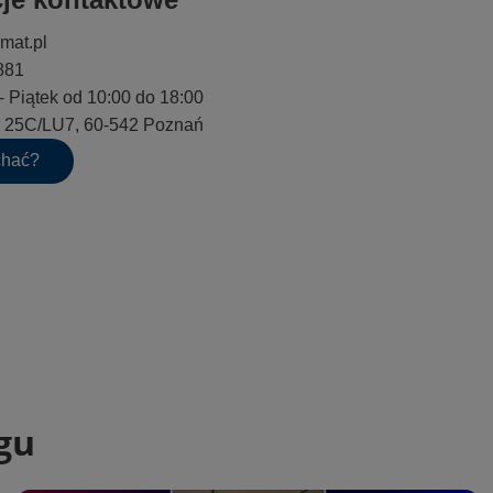
mat.pl
881
- Piątek od 10:00 do 18:00
go 25C/LU7, 60-542 Poznań
chać?
gu