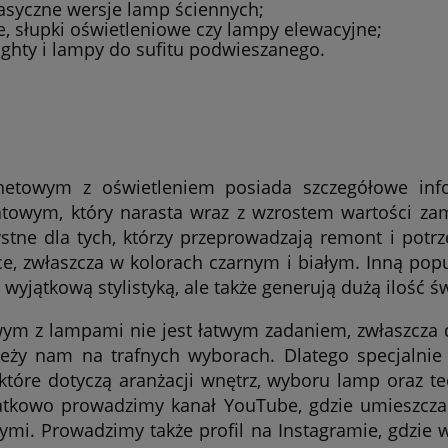
lasyczne wersje lamp ściennych;
e, słupki oświetleniowe czy lampy elewacyjne;
ighty i lampy do sufitu podwieszanego.
netowym z oświetleniem posiada szczegółowe inf
towym, który narasta wraz z wzrostem wartości zamó
ystne dla tych, którzy przeprowadzają remont i pot
e, zwłaszcza w kolorach czarnym i białym. Inną popu
o wyjątkową stylistyką, ale także generują dużą ilość 
wym z lampami nie jest łatwym zadaniem, zwłaszcza 
leży nam na trafnych wyborach. Dlatego specjalnie 
które dotyczą aranżacji wnętrz, wyboru lamp oraz te
atkowo prowadzimy kanał YouTube, gdzie umieszcza
ymi. Prowadzimy także profil na Instagramie, gdzie w