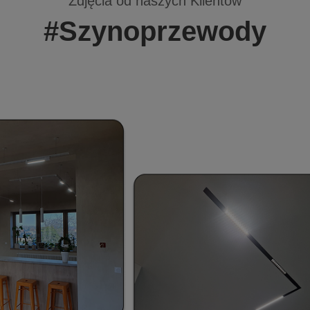
Zdjęcia od naszych Klientów
#Szynoprzewody