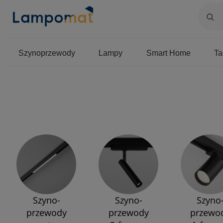
Szynoprzewody
Lampy
Smart Home
T
Szyno-
Szyno-
Szyno
przewody
przewody
przewo