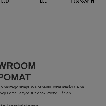
LED
LED
i sterowniki
WROOM
POMAT
o naszego sklepu w Poznaniu, lokal mieści się na
tycji Fama Jeżyce, tuż obok Wieży Ciśnień.
cje kontaktowe