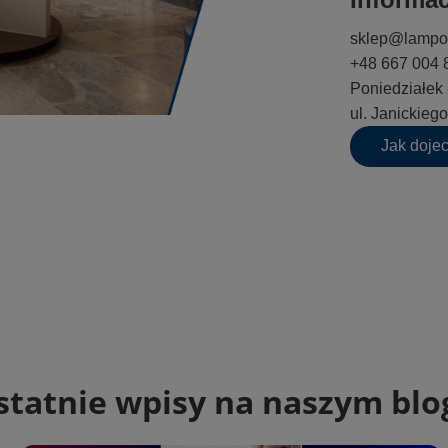
sklep@lampo
+48 667 004 
Poniedziałek 
ul. Janickie
Jak doje
statnie wpisy na naszym blo