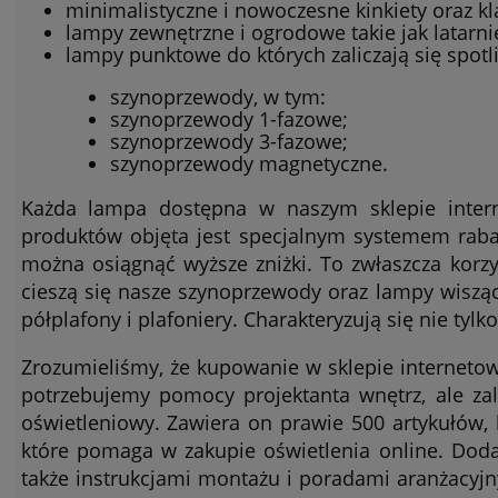
minimalistyczne i nowoczesne kinkiety oraz k
lampy zewnętrzne i ogrodowe takie jak latarni
lampy punktowe do których zaliczają się spotl
szynoprzewody, w tym:
szynoprzewody 1-fazowe;
szynoprzewody 3-fazowe;
szynoprzewody magnetyczne.
Każda lampa dostępna w naszym sklepie inter
produktów objęta jest specjalnym systemem raba
można osiągnąć wyższe zniżki. To zwłaszcza korz
cieszą się nasze szynoprzewody oraz lampy wisząc
półplafony i plafoniery. Charakteryzują się nie tylk
Zrozumieliśmy, że kupowanie w sklepie interneto
potrzebujemy pomocy projektanta wnętrz, ale za
oświetleniowy. Zawiera on prawie 500 artykułów, 
które pomaga w zakupie oświetlenia online. Dod
także instrukcjami montażu i poradami aranżacyjn