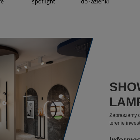
we
spotlight
do łazienki
SHO
LAM
Zapraszamy d
terenie inwes
Informa