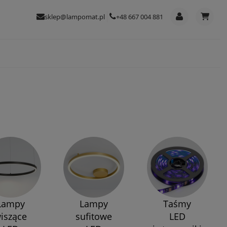
sklep@lampomat.pl
+48 667 004 881
Lampy
Lampy
Taśmy
iszące
sufitowe
LED