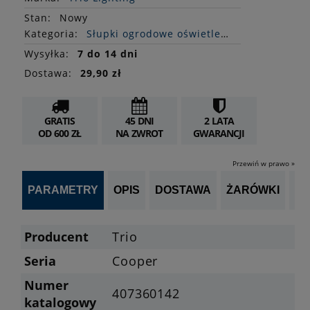
Stan
:
Nowy
Kategoria:
Słupki ogrodowe oświetleniowe
Wysyłka:
7 do 14 dni
Dostawa:
29,90 zł
GRATIS
45 DNI
2 LATA
OD 600 ZŁ
NA ZWROT
GWARANCJI
Przewiń w prawo »
PARAMETRY
OPIS
DOSTAWA
ŻARÓWKI
P
Producent
Trio
Seria
Cooper
Numer
407360142
katalogowy