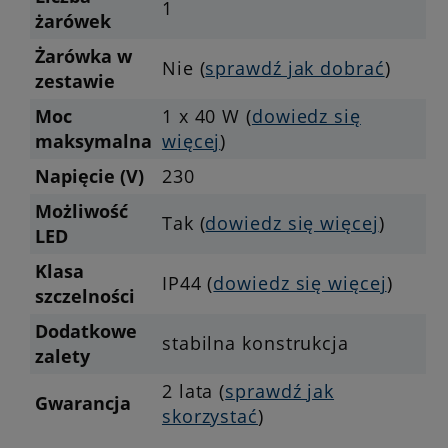
1
żarówek
Żarówka w
Nie (
sprawdź jak dobrać
)
zestawie
Moc
1 x 40 W (
dowiedz się
maksymalna
więcej
)
Napięcie (V)
230
Możliwość
Tak (
dowiedz się więcej
)
LED
Klasa
IP44 (
dowiedz się więcej
)
szczelności
Dodatkowe
stabilna konstrukcja
zalety
2 lata (
sprawdź jak
Gwarancja
skorzystać
)