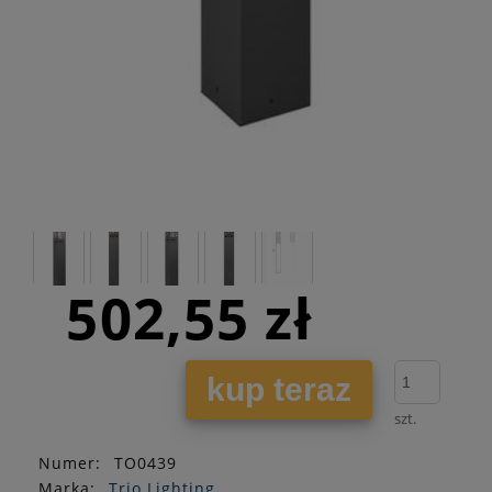
502,55 zł
kup teraz
szt.
Numer:
TO0439
Marka:
Trio Lighting