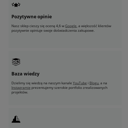
Pozytywne opinie
Nasz sklep cieszy się oceną 4,6 w
Google
, a większość klientów
pozytywnie opiniuje swoje doświadczenia zakupowe.
Baza wiedzy
Dzielimy się wiedzą na naszym kanale
YouTube
i
Blogu
, a na
Instagramie
prezentujemy szerokie portfolio zrealizowanych
projektów.