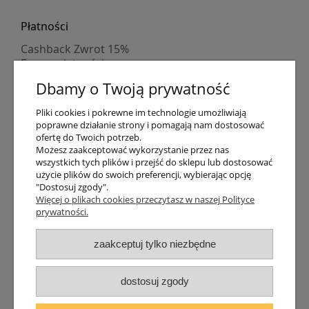
Płatności
Cashback Zwrot 15%
Formy płatności
Indywidualne wyceny
Dbamy o Twoją prywatność
Numer konta
PayPo kupujesz, nie płacisz
Pliki cookies i pokrewne im technologie umożliwiają
Progi rabatowe
poprawne działanie strony i pomagają nam dostosować
Promocje
ofertę do Twoich potrzeb.
Możesz zaakceptować wykorzystanie przez nas
wszystkich tych plików i przejść do sklepu lub dostosować
Dostawa
użycie plików do swoich preferencji, wybierając opcję
"Dostosuj zgody".
Czas wysyłki
Więcej o plikach cookies przeczytasz w naszej Polityce
Dostawa
prywatności.
Śledzenie przesyłki GLS
Śledzenie przesyłki DPD
zaakceptuj tylko niezbędne
Shipping abroad
Zarejestruj się
/
Zaloguj się
dostosuj zgody
Lampomat 2017 - 2026