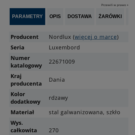
Przewiń w prawo »
PARAMETRY
OPIS
DOSTAWA
ŻARÓWKI
P
Producent
Nordlux (
więcej o marce
)
Seria
Luxembord
Numer
22671009
katalogowy
Kraj
Dania
producenta
Kolor
rdzawy
dodatkowy
Materiał
stal galwanizowana, szkło
Wys.
całkowita
270