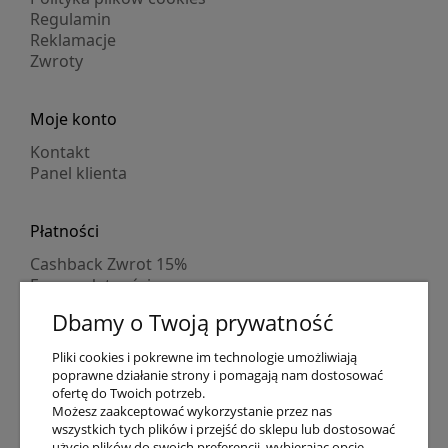
Regulamin
Reklamacje
Zwroty
Moje konto
Kontakt
Panel klienta
Płatności
Cashback Zwrot 15%
Formy płatności
Indywidualne wyceny
Dbamy o Twoją prywatność
Numer konta
PayPo kupujesz, nie płacisz
Pliki cookies i pokrewne im technologie umożliwiają
Progi rabatowe
poprawne działanie strony i pomagają nam dostosować
Promocje
ofertę do Twoich potrzeb.
Możesz zaakceptować wykorzystanie przez nas
wszystkich tych plików i przejść do sklepu lub dostosować
użycie plików do swoich preferencji, wybierając opcję