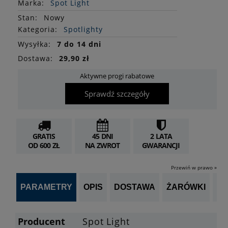
Marka:
Spot Light
Stan
:
Nowy
Kategoria:
Spotlighty
Wysyłka:
7 do 14 dni
Dostawa:
29,90 zł
Aktywne progi rabatowe
Sprawdź szczegóły
GRATIS
45 DNI
2 LATA
OD 600 ZŁ
NA ZWROT
GWARANCJI
Przewiń w prawo »
PARAMETRY
OPIS
DOSTAWA
ŻARÓWKI
P
Producent
Spot Light