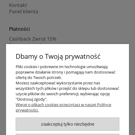
Kontakt
Panel klienta
Płatności
Cashback Zwrot 15%
Formy płatności
Indywidualne wyceny
Dbamy o Twoją prywatność
Numer konta
PayPo kupujesz, nie płacisz
Pliki cookies i pokrewne im technologie umożliwiają
Progi rabatowe
poprawne działanie strony i pomagają nam dostosować
Promocje
ofertę do Twoich potrzeb.
Możesz zaakceptować wykorzystanie przez nas
wszystkich tych plików i przejść do sklepu lub dostosować
Dostawa
użycie plików do swoich preferencji, wybierając opcję
"Dostosuj zgody".
Czas wysyłki
Więcej o plikach cookies przeczytasz w naszej Polityce
Dostawa
prywatności.
Śledzenie przesyłki GLS
Śledzenie przesyłki DPD
zaakceptuj tylko niezbędne
Shipping abroad