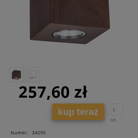
257,60 zł
kup teraz
szt.
Numer:
34295