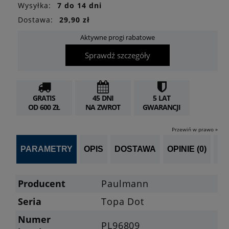
Wysyłka:
7 do 14 dni
Dostawa:
29,90 zł
Aktywne progi rabatowe
Sprawdź szczegóły
GRATIS
45 DNI
5 LAT
OD 600 ZŁ
NA ZWROT
GWARANCJI
Przewiń w prawo »
PARAMETRY
OPIS
DOSTAWA
OPINIE (0)
PO
Producent
Paulmann
Seria
Topa Dot
Numer
PL96809