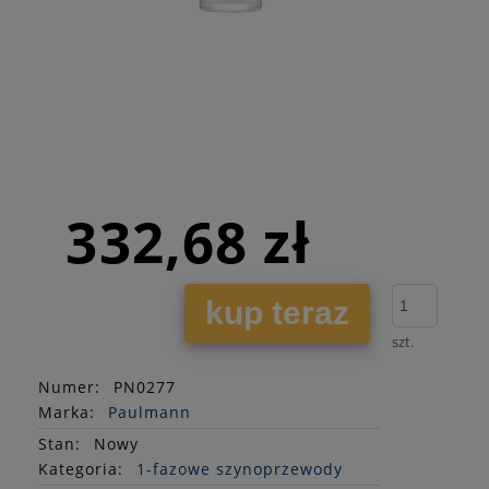
332,68 zł
kup teraz
szt.
Numer:
PN0277
Marka:
Paulmann
Stan
:
Nowy
Kategoria:
1-fazowe szynoprzewody