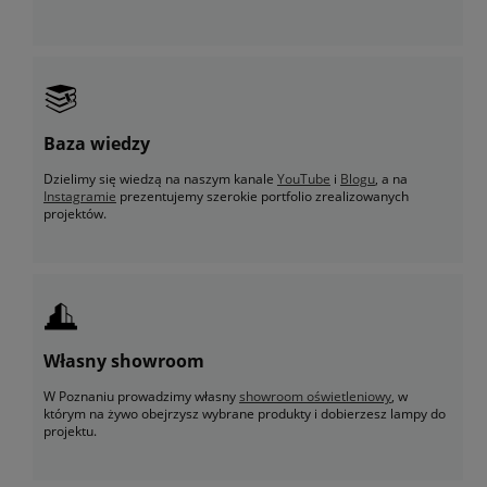
Baza wiedzy
Dzielimy się wiedzą na naszym kanale
YouTube
i
Blogu
, a na
Instagramie
prezentujemy szerokie portfolio zrealizowanych
projektów.
Własny showroom
W Poznaniu prowadzimy własny
showroom oświetleniowy
, w
którym na żywo obejrzysz wybrane produkty i dobierzesz lampy do
projektu.