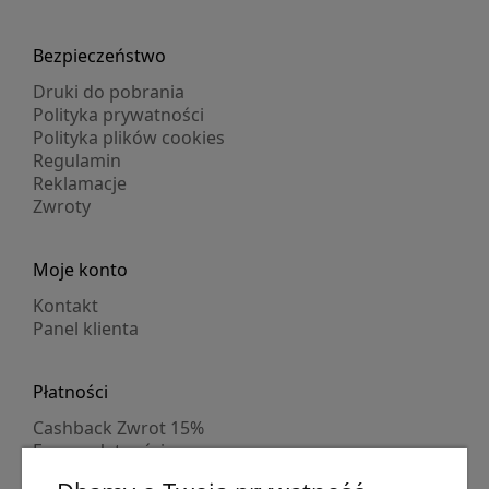
Bezpieczeństwo
Druki do pobrania
Polityka prywatności
Polityka plików cookies
Regulamin
Reklamacje
Zwroty
Moje konto
Kontakt
Panel klienta
Płatności
Cashback Zwrot 15%
Formy płatności
Indywidualne wyceny