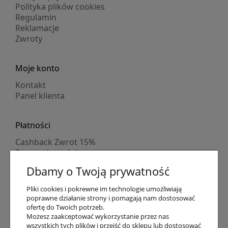
Polityka plików cookies
Regulamin
Reklamacje
Zwroty
Moje konto
Kontakt
Panel klienta
Płatności
Cashback Zwrot 15%
Formy płatności
Indywidualne wyceny
Dbamy o Twoją prywatność
Numer konta
PayPo kupujesz, nie płacisz
Pliki cookies i pokrewne im technologie umożliwiają
Progi rabatowe
poprawne działanie strony i pomagają nam dostosować
Promocje
ofertę do Twoich potrzeb.
Możesz zaakceptować wykorzystanie przez nas
wszystkich tych plików i przejść do sklepu lub dostosować