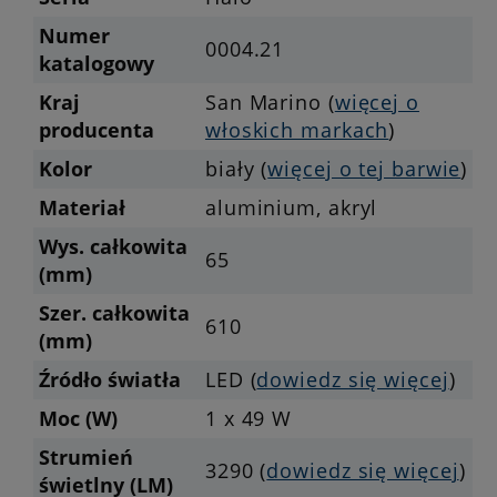
Numer
0004.21
katalogowy
Kraj
San Marino (
więcej o
producenta
włoskich markach
)
Kolor
biały (
więcej o tej barwie
)
Materiał
aluminium, akryl
Wys. całkowita
65
(mm)
Szer. całkowita
610
(mm)
Źródło światła
LED (
dowiedz się więcej
)
Moc (W)
1 x 49 W
Strumień
3290 (
dowiedz się więcej
)
świetlny (LM)