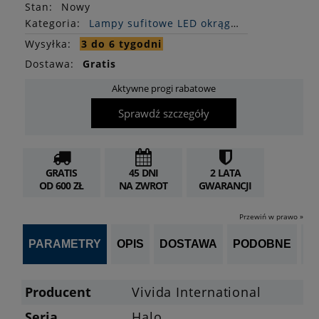
Stan
:
Nowy
Kategoria:
Lampy sufitowe LED okrągłe
Wysyłka:
3 do 6 tygodni
Dostawa:
Gratis
Aktywne progi rabatowe
Sprawdź szczegóły
GRATIS
45 DNI
2 LATA
OD 600 ZŁ
NA ZWROT
GWARANCJI
Przewiń w prawo »
PARAMETRY
OPIS
DOSTAWA
PODOBNE
OP
Producent
Vivida International
Seria
Halo