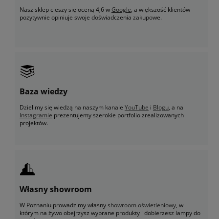
Nasz sklep cieszy się oceną 4,6 w
Google
, a większość klientów
pozytywnie opiniuje swoje doświadczenia zakupowe.
Baza wiedzy
Dzielimy się wiedzą na naszym kanale
YouTube
i
Blogu
, a na
Instagramie
prezentujemy szerokie portfolio zrealizowanych
projektów.
Własny showroom
W Poznaniu prowadzimy własny
showroom oświetleniowy
, w
którym na żywo obejrzysz wybrane produkty i dobierzesz lampy do