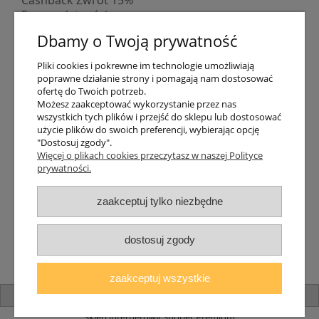
Cashback Zwrot 15%
Formy płatności
Indywidualne wyceny
Dbamy o Twoją prywatność
Numer konta
PayPo kupujesz, nie płacisz
Pliki cookies i pokrewne im technologie umożliwiają
Progi rabatowe
poprawne działanie strony i pomagają nam dostosować
Promocje
ofertę do Twoich potrzeb.
Możesz zaakceptować wykorzystanie przez nas
wszystkich tych plików i przejść do sklepu lub dostosować
użycie plików do swoich preferencji, wybierając opcję
Dostawa
"Dostosuj zgody".
Czas wysyłki
Więcej o plikach cookies przeczytasz w naszej Polityce
prywatności.
Dostawa
Śledzenie przesyłki GLS
Śledzenie przesyłki DPD
zaakceptuj tylko niezbędne
Shipping abroad
Zarejestruj się
/
Zaloguj się
dostosuj zgody
Lampomat 2017 - 2026
zaakceptuj wszystkie
pokaż pełną wersję strony
Sklep internetowy Shoper Premium