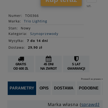
szt.
Numer:
TO0366
Marka:
Trio Lighting
Stan
:
Nowy
Kategoria:
Szynoprzewody
Wysyłka:
7 do 14 dni
Dostawa:
29,90 zł
GRATIS
45 DNI
5 LAT
OD 600 ZŁ
NA ZWROT
GWARANCJI
Przewiń w prawo »
PARAMETRY
OPIS
DOSTAWA
PODOBNE
OP
Marka własna (
sprawdź