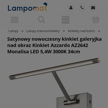
»
»
»
Lampy
Lampy ścienne kinkiety
Kinkiety nad lustro
Sat
Satynowy nowoczesny kinkiet galeryjka
nad obraz Kinkiet Azzardo AZ2642
Monalisa LED 5,4W 3000K 34cm