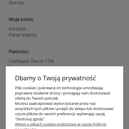
Zwroty
Moje konto
Kontakt
Panel klienta
Płatności
Cashback Zwrot 15%
Formy płatności
Indywidualne wyceny
Dbamy o Twoją prywatność
Numer konta
PayPo kupujesz, nie płacisz
Pliki cookies i pokrewne im technologie umożliwiają
Progi rabatowe
poprawne działanie strony i pomagają nam dostosować
Promocje
ofertę do Twoich potrzeb.
Możesz zaakceptować wykorzystanie przez nas
wszystkich tych plików i przejść do sklepu lub dostosować
Dostawa
użycie plików do swoich preferencji, wybierając opcję
"Dostosuj zgody".
Czas wysyłki
Więcej o plikach cookies przeczytasz w naszej Polityce