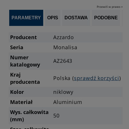
Przewiń w prawo »
PARAMETRY
OPIS
DOSTAWA
PODOBNE
OP
Producent
Azzardo
Seria
Monalisa
Numer
AZ2643
katalogowy
Kraj
Polska (
sprawdź korzyści
)
producenta
Kolor
niklowy
Materiał
Aluminium
Wys. całkowita
50
(mm)