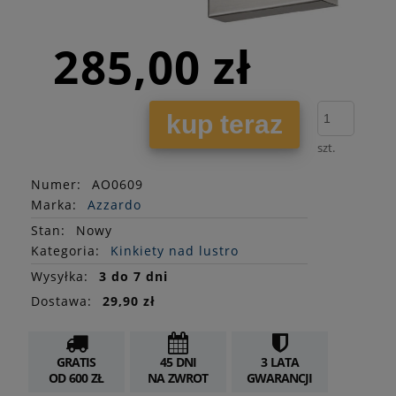
285,00 zł
kup teraz
szt.
Numer:
AO0609
Marka:
Azzardo
Stan
:
Nowy
Kategoria:
Kinkiety nad lustro
Wysyłka:
3 do 7 dni
Dostawa:
29,90 zł
GRATIS
45 DNI
3 LATA
OD 600 ZŁ
NA ZWROT
GWARANCJI