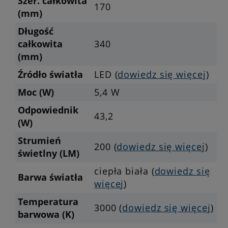
Szer. całkowita
170
(mm)
Długość
całkowita
340
(mm)
Źródło światła
LED (
dowiedz się więcej
)
Moc (W)
5,4 W
Odpowiednik
43,2
(W)
Strumień
200 (
dowiedz się więcej
)
świetlny (LM)
ciepła biała (
dowiedz się
Barwa światła
więcej
)
Temperatura
3000 (
dowiedz się więcej
)
barwowa (K)