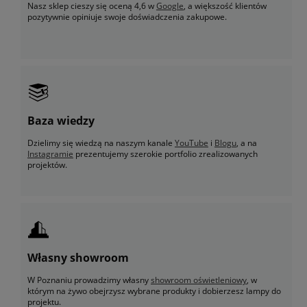
Nasz sklep cieszy się oceną 4,6 w
Google
, a większość klientów
pozytywnie opiniuje swoje doświadczenia zakupowe.
Baza wiedzy
Dzielimy się wiedzą na naszym kanale
YouTube
i
Blogu
, a na
Instagramie
prezentujemy szerokie portfolio zrealizowanych
projektów.
Własny showroom
W Poznaniu prowadzimy własny
showroom oświetleniowy
, w
którym na żywo obejrzysz wybrane produkty i dobierzesz lampy do
projektu.