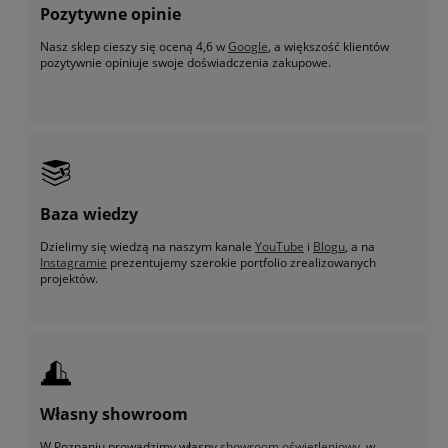
Pozytywne opinie
Nasz sklep cieszy się oceną 4,6 w
Google
, a większość klientów
pozytywnie opiniuje swoje doświadczenia zakupowe.
Baza wiedzy
Dzielimy się wiedzą na naszym kanale
YouTube
i
Blogu
, a na
Instagramie
prezentujemy szerokie portfolio zrealizowanych
projektów.
Własny showroom
W Poznaniu prowadzimy własny
showroom oświetleniowy
, w