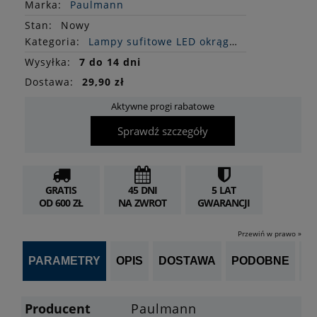
Marka:
Paulmann
Stan
:
Nowy
Kategoria:
Lampy sufitowe LED okrągłe
Wysyłka:
7 do 14 dni
Dostawa:
29,90 zł
Aktywne progi rabatowe
Sprawdź szczegóły
GRATIS
45 DNI
5 LAT
OD 600 ZŁ
NA ZWROT
GWARANCJI
Przewiń w prawo »
PARAMETRY
OPIS
DOSTAWA
PODOBNE
OP
Producent
Paulmann