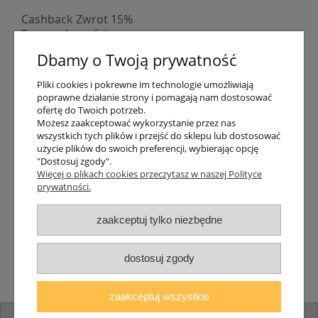
Cashback Zwrot 15%
Formy płatności
Indywidualne wyceny
Dbamy o Twoją prywatność
Numer konta
PayPo kupujesz, nie płacisz
Pliki cookies i pokrewne im technologie umożliwiają
Progi rabatowe
poprawne działanie strony i pomagają nam dostosować
Promocje
ofertę do Twoich potrzeb.
Możesz zaakceptować wykorzystanie przez nas
wszystkich tych plików i przejść do sklepu lub dostosować
Dostawa
użycie plików do swoich preferencji, wybierając opcję
"Dostosuj zgody".
Czas wysyłki
Więcej o plikach cookies przeczytasz w naszej Polityce
Dostawa
prywatności.
Śledzenie przesyłki GLS
Śledzenie przesyłki DPD
zaakceptuj tylko niezbędne
Shipping abroad
Zarejestruj się
/
Zaloguj się
dostosuj zgody
Lampomat 2017 - 2026
zaakceptuj wszystkie
pokaż pełną wersję strony