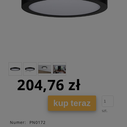
204,76 zł
kup teraz
szt.
Numer:
PN0172