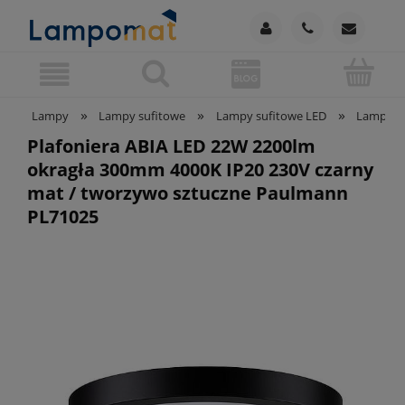
»
»
»
Lampy
Lampy sufitowe
Lampy sufitowe LED
Lampy su
Plafoniera ABIA LED 22W 2200lm
okragła 300mm 4000K IP20 230V czarny
mat / tworzywo sztuczne Paulmann
PL71025