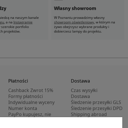
dzy
Własny showroom
 wiedzą na naszym kanale
W Poznaniu prowadzimy własny
ogu
, a na
Instagramie
showroom oświetleniowy
, w którym na
szerokie portfolio
żywo obejrzysz wybrane produkty i
ch projektów.
dobierzesz lampy do projektu.
Płatności
Dostawa
Cashback Zwrot 15%
Czas wysyłki
Formy płatności
Dostawa
Indywidualne wyceny
Śledzenie przesyłki GLS
Numer konta
Śledzenie przesyłki DPD
PayPo kupujesz, nie
Shipping abroad
płacisz
Progi rabatowe