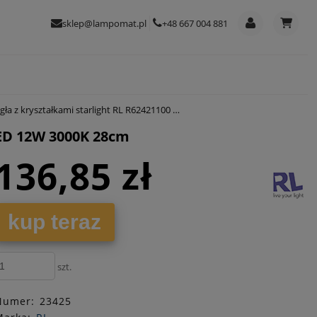
sklep@lampomat.pl
+48 667 004 881
kami starlight RL R62421100 Pegasus LED 12W 3000K 28cm
LED 12W 3000K 28cm
136,85 zł
kup teraz
szt.
Numer:
23425