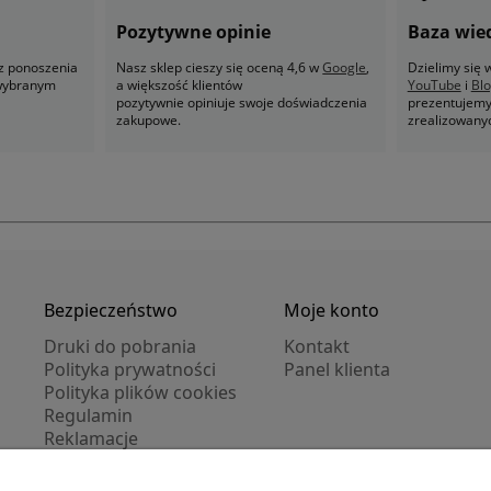
Pozytywne opinie
Baza wie
z ponoszenia
Nasz sklep cieszy się oceną 4,6 w
Google
,
Dzielimy się
 wybranym
a większość klientów
YouTube
i
Bl
pozytywnie opiniuje swoje doświadczenia
prezentujemy 
zakupowe.
zrealizowany
Bezpieczeństwo
Moje konto
Druki do pobrania
Kontakt
Polityka prywatności
Panel klienta
Polityka plików cookies
Regulamin
Reklamacje
Zwroty