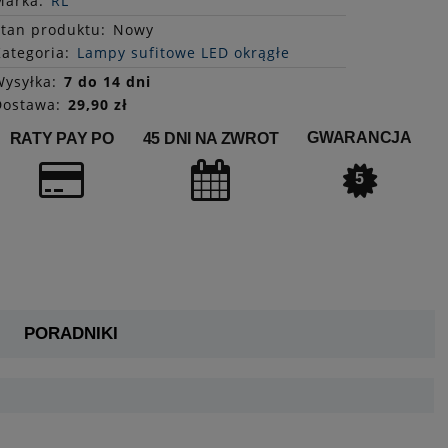
Marka:
RL
Stan
produktu
:
Nowy
ategoria:
Lampy sufitowe LED okrągłe
ysyłka:
7 do 14 dni
Dostawa:
29,90 zł
GWARANCJA
RATY PAY PO
45 DNI NA ZWROT
5
PORADNIKI