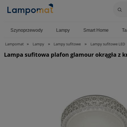
Szynoprzewody
Lampy
Smart Home
T
»
»
»
Lampomat
Lampy
Lampy sufitowe
Lampy sufitowe LED
Lampa sufitowa plafon glamour okrągła z k