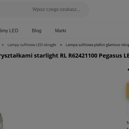
Marki
aśmy LED
Blog
»
»
Lampy sufitowe LED okrągłe
Lampa sufitowa plafon glamour okrągła z kryształ
ryształkami starlight RL R62421100 Pegasus 