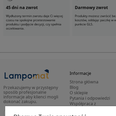
45 dni na zwrot
Darmowy zwrot
Wydłużony termin zwrotu daje Ci więcej
Produkty możesz zwrócić be
czasu na spokojne przetestowanie
kosztów, oddając paczkę w
produktu i podjęcie decyzji, czy spełnia
punkcie GLS.
oczekiwania.
Informacje
Strona główna
Blog
Przekazujemy w przystępny
sposób profesjonalne
O sklepie
informacje aby klienci mogli
Pytania i odpowiedzi
dokonać zakupu.
Współpraca z
projektantami
Modele 3D lamp