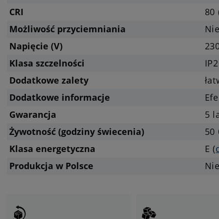
CRI
80 
Możliwość przyciemniania
Nie
Napięcie (V)
23
Klasa szczelności
IP2
Dodatkowe zalety
ła
Dodatkowe informacje
Efe
Gwarancja
5 l
Żywotność (godziny świecenia)
50 
Klasa energetyczna
E (
Produkcja w Polsce
Ni