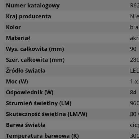
Numer katalogowy
R6
Kraj producenta
Ni
Kolor
bia
Materiał
akr
Wys. całkowita (mm)
90
Szer. całkowita (mm)
28
Źródło światła
LED
Moc (W)
1 x
Odpowiednik (W)
84
Strumień świetlny (LM)
960
Skuteczność świetlna (LM/W)
80
Barwa światła
cie
Temperatura barwowa (K)
300