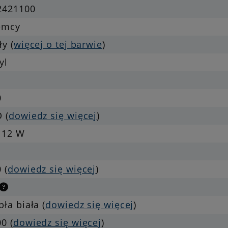
2421100
emcy
ły (
więcej o tej barwie
)
yl
0
 (
dowiedz się więcej
)
 12 W
 (
dowiedz się więcej
)
pła biała (
dowiedz się więcej
)
0 (
dowiedz się więcej
)