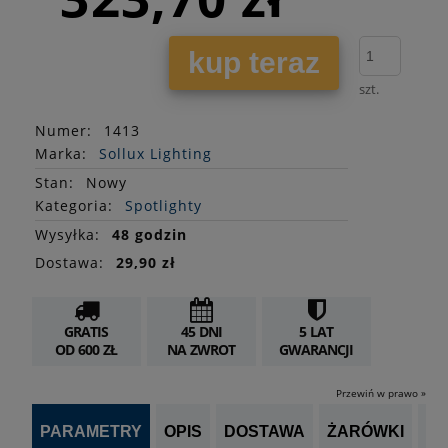
kup teraz
szt.
Numer:
1413
Marka:
Sollux Lighting
Stan
:
Nowy
Kategoria:
Spotlighty
Wysyłka:
48 godzin
Dostawa:
29,90 zł
GRATIS
45 DNI
5 LAT
OD 600 ZŁ
NA ZWROT
GWARANCJI
Przewiń w prawo »
PARAMETRY
OPIS
DOSTAWA
ŻARÓWKI
P