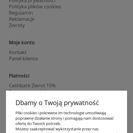
Polityka prywatności
Polityka plików cookies
Regulamin
Reklamacje
Zwroty
Moje konto
Kontakt
Panel klienta
Płatności
Cashback Zwrot 15%
Formy płatności
Indywidualne wyceny
Dbamy o Twoją prywatność
Numer konta
PayPo kupujesz, nie płacisz
Pliki cookies i pokrewne im technologie umożliwiają
Progi rabatowe
poprawne działanie strony i pomagają nam dostosować
Promocje
ofertę do Twoich potrzeb.
Możesz zaakceptować wykorzystanie przez nas