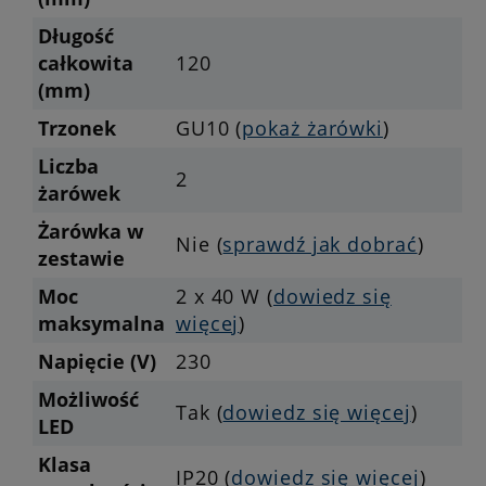
Długość
całkowita
120
(mm)
Trzonek
GU10 (
pokaż żarówki
)
Liczba
2
żarówek
Żarówka w
Nie (
sprawdź jak dobrać
)
zestawie
Moc
2 x 40 W (
dowiedz się
maksymalna
więcej
)
Napięcie (V)
230
Możliwość
Tak (
dowiedz się więcej
)
LED
Klasa
IP20 (
dowiedz się więcej
)