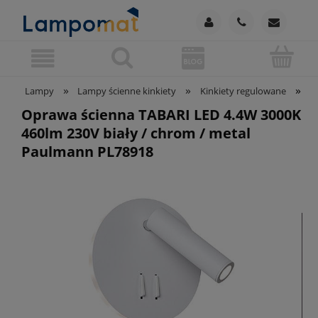
»
»
»
Lampy
Lampy ścienne kinkiety
Kinkiety regulowane
O
Oprawa ścienna TABARI LED 4.4W 3000K
460lm 230V biały / chrom / metal
Paulmann PL78918