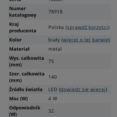
Numer
78918
katalogowy
Kraj
Polska (
sprawdź korzyści
)
producenta
Kolor
biały (
więcej o tej barwie
)
Materiał
metal
Wys. całkowita
75
(mm)
Szer. całkowita
140
(mm)
Źródło światła
LED (
dowiedz się więcej
)
Moc (W)
4 W
Odpowiednik
32
(W)