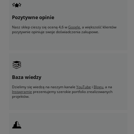
Pozytywne opinie
Nasz sklep cieszy się oceną 4,6 w
Google
, a większość klientów
pozytywnie opiniuje swoje doświadczenia zakupowe.
Baza wiedzy
Dzielimy się wiedzą na naszym kanale
YouTube
i
Blogu
, a na
Instagramie
prezentujemy szerokie portfolio zrealizowanych
projektów.