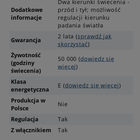
Dwa kierunki świecenia -
Dodatkowe
przód i tył; możliwość
informacje
regulacji kierunku
padania światła
2 lata (
sprawdź jak
Gwarancja
skorzystać
)
Żywotność
50 000 (
dowiedz się
(godziny
więcej
)
świecenia)
Klasa
E (
dowiedz się więcej
)
energetyczna
Produkcja w
Nie
Polsce
Regulacja
Tak
Z włącznikiem
Tak