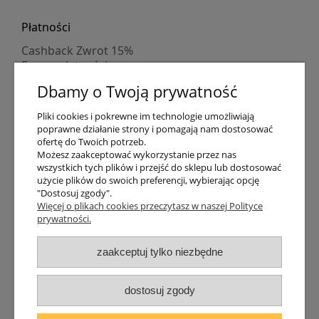
Płatności
Cashback Zwrot 15%
Formy płatności
Indywidualne wyceny
Dbamy o Twoją prywatność
Numer konta
PayPo kupujesz, nie płacisz
Pliki cookies i pokrewne im technologie umożliwiają
Progi rabatowe
poprawne działanie strony i pomagają nam dostosować
Promocje
ofertę do Twoich potrzeb.
Możesz zaakceptować wykorzystanie przez nas
wszystkich tych plików i przejść do sklepu lub dostosować
Dostawa
użycie plików do swoich preferencji, wybierając opcję
"Dostosuj zgody".
Czas wysyłki
Więcej o plikach cookies przeczytasz w naszej Polityce
Dostawa
prywatności.
Śledzenie przesyłki GLS
Śledzenie przesyłki DPD
zaakceptuj tylko niezbędne
Shipping abroad
Zarejestruj się
/
Zaloguj się
dostosuj zgody
Lampomat 2017 - 2026