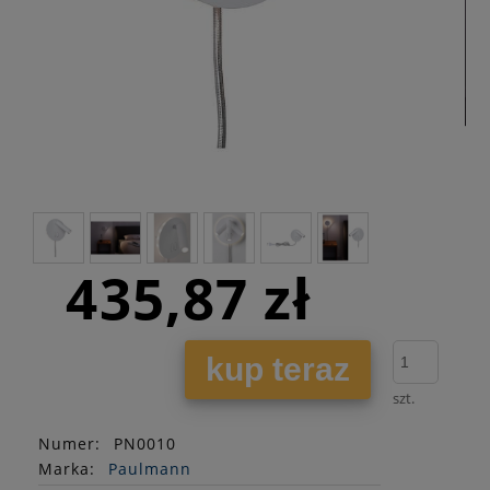
435,87 zł
kup teraz
szt.
Numer:
PN0010
Marka:
Paulmann