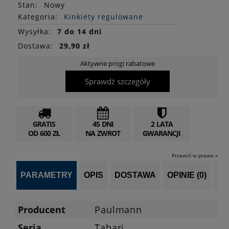
Stan
:
Nowy
Kategoria:
Kinkiety regulowane
Wysyłka:
7 do 14 dni
Dostawa:
29,90 zł
Aktywne progi rabatowe
Sprawdź szczegóły
GRATIS
45 DNI
2 LATA
OD 600 ZŁ
NA ZWROT
GWARANCJI
Przewiń w prawo »
PARAMETRY
OPIS
DOSTAWA
OPINIE (0)
PL
Producent
Paulmann
Seria
Tabari