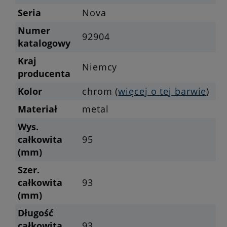
Seria
Nova
Numer
92904
katalogowy
Kraj
Niemcy
producenta
Kolor
chrom (
więcej o tej barwie
)
Materiał
metal
Wys.
całkowita
95
(mm)
Szer.
całkowita
93
(mm)
Długość
całkowita
93