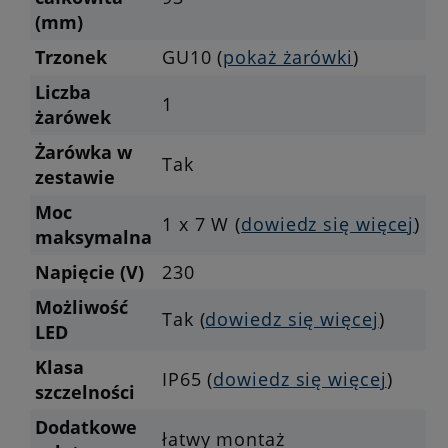
(mm)
Trzonek
GU10 (
pokaż żarówki
)
Liczba
1
żarówek
Żarówka w
Tak
zestawie
Moc
1 x 7 W (
dowiedz się więcej
)
maksymalna
Napięcie (V)
230
Możliwość
Tak (
dowiedz się więcej
)
LED
Klasa
IP65 (
dowiedz się więcej
)
szczelności
Dodatkowe
łatwy montaż