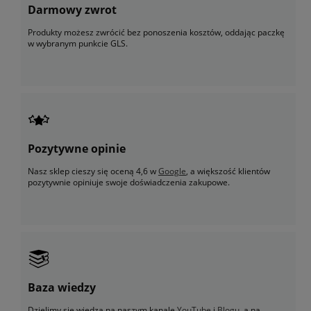
Darmowy zwrot
Produkty możesz zwrócić bez ponoszenia kosztów, oddając paczkę
w wybranym punkcie GLS.
Pozytywne opinie
Nasz sklep cieszy się oceną 4,6 w
Google
, a większość klientów
pozytywnie opiniuje swoje doświadczenia zakupowe.
Baza wiedzy
Dzielimy się wiedzą na naszym kanale
YouTube
i
Blogu
, a na