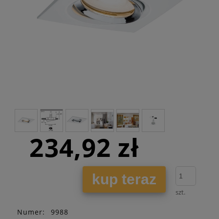
234,92 zł
kup teraz
szt.
Numer:
9988