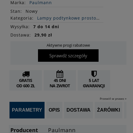
Marka:
Paulmann
Stan
:
Nowy
Kategoria:
Lampy podtynkowe prostokątne
Wysyłka:
7 do 14 dni
Dostawa:
29,90 zł
Aktywne progi rabatowe
Sprawdź szczegóły
GRATIS
45 DNI
5 LAT
OD 600 ZŁ
NA ZWROT
GWARANCJI
Przewiń w prawo »
PARAMETRY
OPIS
DOSTAWA
ŻARÓWKI
P
Producent
Paulmann