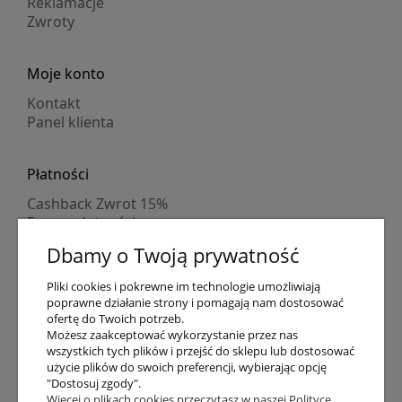
Reklamacje
Zwroty
Moje konto
Kontakt
Panel klienta
Płatności
Cashback Zwrot 15%
Formy płatności
Indywidualne wyceny
Dbamy o Twoją prywatność
Numer konta
PayPo kupujesz, nie płacisz
Pliki cookies i pokrewne im technologie umożliwiają
Progi rabatowe
poprawne działanie strony i pomagają nam dostosować
Promocje
ofertę do Twoich potrzeb.
Możesz zaakceptować wykorzystanie przez nas
wszystkich tych plików i przejść do sklepu lub dostosować
użycie plików do swoich preferencji, wybierając opcję
Dostawa
"Dostosuj zgody".
Czas wysyłki
Więcej o plikach cookies przeczytasz w naszej Polityce