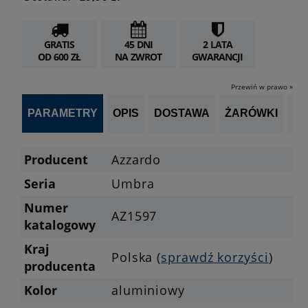
GRATIS
45 DNI
2 LATA
OD 600 ZŁ
NA ZWROT
GWARANCJI
Przewiń w prawo »
PARAMETRY
OPIS
DOSTAWA
ŻARÓWKI
OP
Producent
Azzardo
Seria
Umbra
Numer
AZ1597
katalogowy
Kraj
Polska (
sprawdź korzyści
)
producenta
Kolor
aluminiowy