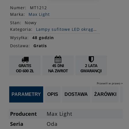
Numer:
MT1212
Marka:
Max Light
Stan
:
Nowy
Kategoria:
Lampy sufitowe LED okrągłe
Wysyłka:
48 godzin
Dostawa:
Gratis
GRATIS
45 DNI
2 LATA
OD 600 ZŁ
NA ZWROT
GWARANCJI
Przewiń w prawo »
PARAMETRY
OPIS
DOSTAWA
ŻARÓWKI
P
Producent
Max Light
Seria
Oda