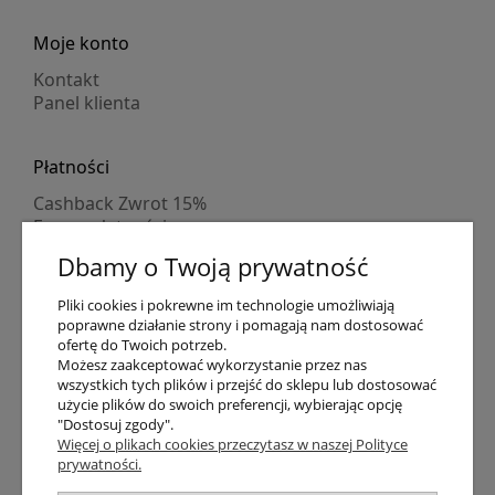
Moje konto
Kontakt
Panel klienta
Płatności
Cashback Zwrot 15%
Formy płatności
Indywidualne wyceny
Dbamy o Twoją prywatność
Numer konta
PayPo kupujesz, nie płacisz
Pliki cookies i pokrewne im technologie umożliwiają
Progi rabatowe
poprawne działanie strony i pomagają nam dostosować
Promocje
ofertę do Twoich potrzeb.
Możesz zaakceptować wykorzystanie przez nas
wszystkich tych plików i przejść do sklepu lub dostosować
Dostawa
użycie plików do swoich preferencji, wybierając opcję
"Dostosuj zgody".
Czas wysyłki
Więcej o plikach cookies przeczytasz w naszej Polityce
Dostawa
prywatności.
Śledzenie przesyłki GLS