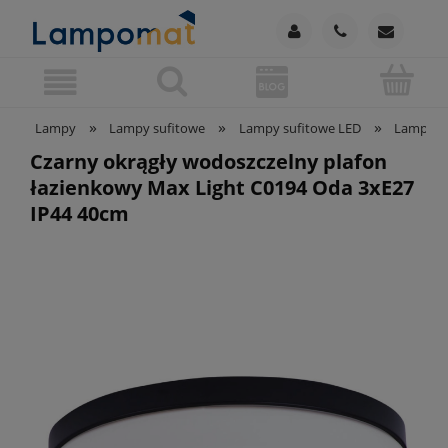
»
»
»
Lampy
Lampy sufitowe
Lampy sufitowe LED
Lampy su
Czarny okrągły wodoszczelny plafon
łazienkowy Max Light C0194 Oda 3xE27
IP44 40cm