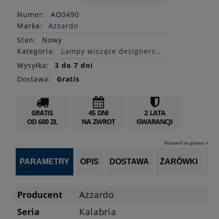
Numer:
AO0490
Marka:
Azzardo
Stan
:
Nowy
Kategoria:
Lampy wiszące designerskie
Wysyłka:
3 do 7 dni
Dostawa:
Gratis
GRATIS
45 DNI
2 LATA
OD 600 ZŁ
NA ZWROT
GWARANCJI
Przewiń w prawo »
PARAMETRY
OPIS
DOSTAWA
ŻARÓWKI
P
Producent
Azzardo
Seria
Kalabria