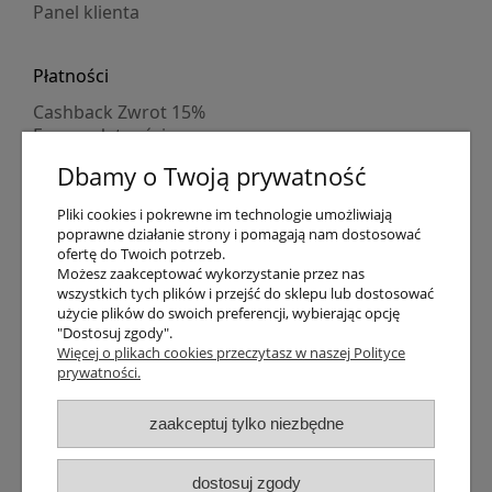
Panel klienta
Płatności
Cashback Zwrot 15%
Formy płatności
Indywidualne wyceny
Dbamy o Twoją prywatność
Numer konta
PayPo kupujesz, nie płacisz
Pliki cookies i pokrewne im technologie umożliwiają
Progi rabatowe
poprawne działanie strony i pomagają nam dostosować
Promocje
ofertę do Twoich potrzeb.
Możesz zaakceptować wykorzystanie przez nas
wszystkich tych plików i przejść do sklepu lub dostosować
Dostawa
użycie plików do swoich preferencji, wybierając opcję
"Dostosuj zgody".
Czas wysyłki
Więcej o plikach cookies przeczytasz w naszej Polityce
Dostawa
prywatności.
Śledzenie przesyłki GLS
Śledzenie przesyłki DPD
zaakceptuj tylko niezbędne
Shipping abroad
Zarejestruj się
/
Zaloguj się
dostosuj zgody