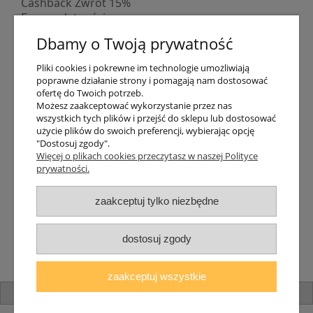
Cashback Zwrot 15%
Formy płatności
Indywidualne wyceny
Dbamy o Twoją prywatność
Numer konta
PayPo kupujesz, nie płacisz
Pliki cookies i pokrewne im technologie umożliwiają
Progi rabatowe
poprawne działanie strony i pomagają nam dostosować
Promocje
ofertę do Twoich potrzeb.
Możesz zaakceptować wykorzystanie przez nas
wszystkich tych plików i przejść do sklepu lub dostosować
Dostawa
użycie plików do swoich preferencji, wybierając opcję
"Dostosuj zgody".
Czas wysyłki
Więcej o plikach cookies przeczytasz w naszej Polityce
Dostawa
prywatności.
Śledzenie przesyłki GLS
Śledzenie przesyłki DPD
zaakceptuj tylko niezbędne
Shipping abroad
Zarejestruj się
/
Zaloguj się
dostosuj zgody
Lampomat 2017 - 2026
zaakceptuj wszystkie
pokaż pełną wersję strony