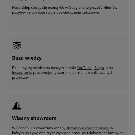
Nasz sklep cieszy się oceną 4,6 w
Google
, a większość klientów
pozytywnie opiniuje swoje doświadczenia zakupowe.
Baza wiedzy
Dzielimy się wiedzą na naszym kanale
YouTube
i
Blogu
, a na
Instagramie
prezentujemy szerokie portfolio zrealizowanych
projektów.
Własny showroom
W Poznaniu prowadzimy własny
showroom oświetleniowy
, w
którym na żywo obejrzysz wybrane produkty i dobierzesz lampy do