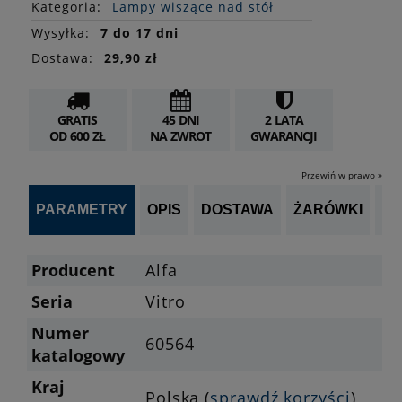
Kategoria:
Lampy wiszące nad stół
Wysyłka:
7 do 17 dni
Dostawa:
29,90 zł
GRATIS
45 DNI
2 LATA
OD 600 ZŁ
NA ZWROT
GWARANCJI
Przewiń w prawo »
PARAMETRY
OPIS
DOSTAWA
ŻARÓWKI
OP
Producent
Alfa
Seria
Vitro
Numer
60564
katalogowy
Kraj
Polska (
sprawdź korzyści
)