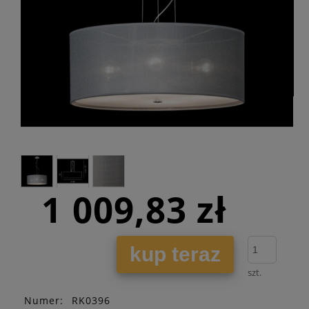
1 009,83 zł
kup teraz
szt.
Numer:
RK0396