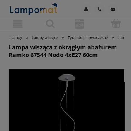
»
»
»
Lampy
Lampy wiszące
Żyrandole nowoczesne
Lampa 
Lampa wisząca z okrągłym abażurem
Ramko 67544 Nodo 4xE27 60cm