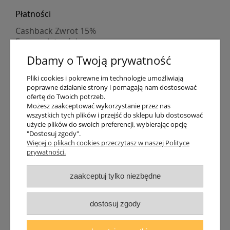
Płatności
Cashback Zwrot 15%
Formy płatności
Indywidualne wyceny
Dbamy o Twoją prywatność
Numer konta
PayPo kupujesz, nie płacisz
Pliki cookies i pokrewne im technologie umożliwiają
Progi rabatowe
poprawne działanie strony i pomagają nam dostosować
Promocje
ofertę do Twoich potrzeb.
Możesz zaakceptować wykorzystanie przez nas
wszystkich tych plików i przejść do sklepu lub dostosować
użycie plików do swoich preferencji, wybierając opcję
Dostawa
"Dostosuj zgody".
Czas wysyłki
Więcej o plikach cookies przeczytasz w naszej Polityce
prywatności.
Dostawa
Śledzenie przesyłki GLS
Śledzenie przesyłki DPD
zaakceptuj tylko niezbędne
Shipping abroad
Zarejestruj się
/
Zaloguj się
dostosuj zgody
Lampomat 2017 - 2026