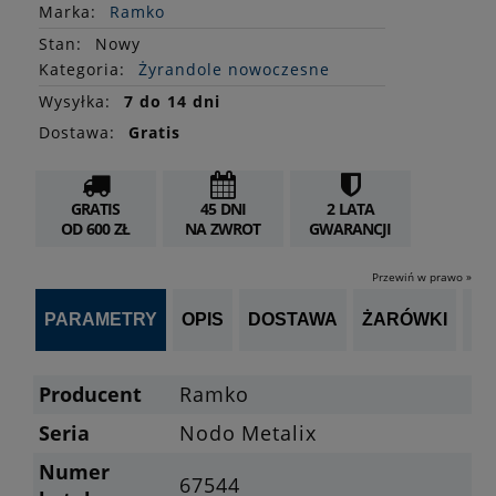
Marka:
Ramko
Stan
:
Nowy
Kategoria:
Żyrandole nowoczesne
Wysyłka:
7 do 14 dni
Dostawa:
Gratis
GRATIS
45 DNI
2 LATA
OD 600 ZŁ
NA ZWROT
GWARANCJI
Przewiń w prawo »
PARAMETRY
OPIS
DOSTAWA
ŻARÓWKI
P
Producent
Ramko
Seria
Nodo Metalix
Numer
67544