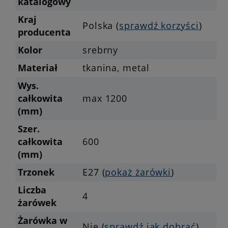
katalogowy
Kraj
Polska (
sprawdź korzyści
)
producenta
Kolor
srebrny
Materiał
tkanina, metal
Wys.
całkowita
max 1200
(mm)
Szer.
całkowita
600
(mm)
Trzonek
E27 (
pokaż żarówki
)
Liczba
4
żarówek
Żarówka w
Nie (
sprawdź jak dobrać
)