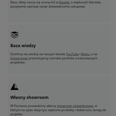
Nasz sklep cieszy się oceną 4,6 w
Google
, a większość klientów
pozytywnie opiniuje swoje doświadczenia zakupowe.
Baza wiedzy
Dzielimy się wiedzą na naszym kanale
YouTube
i
Blogu
, a na
Instagramie
prezentujemy szerokie portfolio zrealizowanych
projektów.
Własny showroom
W Poznaniu prowadzimy własny
showroom oświetleniowy
, w
którym na żywo obejrzysz wybrane produkty i dobierzesz lampy do
projektu.